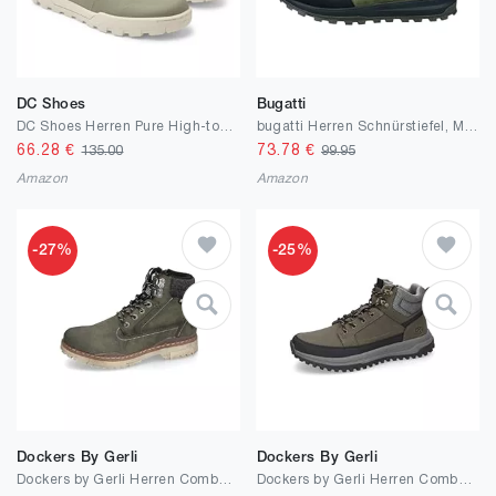
DC Shoes
Bugatti
DC Shoes Herren Pure High-top Wr BootBootsschuh
bugatti Herren Schnürstiefel, Männer Stiefel, Wechselfußbett, wasserabweisend Dank Bugattitex
66.28
€
73.78
€
135.00
99.95
Amazon
Amazon
-27%
-25%
Dockers By Gerli
Dockers By Gerli
Dockers by Gerli Herren Combat Boots, Männer Stiefeletten
Dockers by Gerli Herren Combat Boots, Männer Stiefeletten