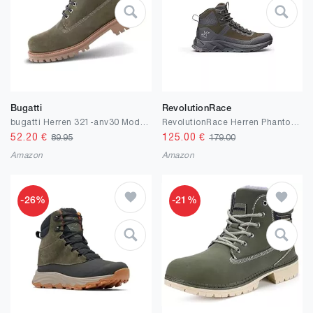
Bugatti
RevolutionRace
bugatti Herren 321-anv30 Mode-Stiefel
RevolutionRace Herren Phantom Trail Mid Waterproof Hiking Boots, Wasserdicht Wanderschuhe Herren für alle Outdoor-Aktivitäten
52.20
€
125.00
€
89.95
179.00
Amazon
Amazon
-26%
-21%