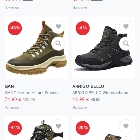
50.99
€
87.99
€
99.95
109.95
Amazon
Amazon
-46%
-4%
GANT
ARRIGO BELLO
GANT Herren Hillark Sneaker
ARRIGO BELLO Winterschuhe Herren Winterstiefel Wanderstiefel Trekking Stiefel Gefüttert Warm Rutschfeste Boot Größe 41-46
74.90
€
46.99
€
139.95
48.99
Amazon
Amazon
-44%
-20%