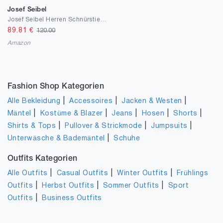
Josef Seibel
Josef Seibel Herren Schnürstiefeletten Raymond 02,Weite H (Weit),Wechselfußbett
89.81
€
120.00
Amazon
Fashion Shop Kategorien
|
|
|
Alle Bekleidung
Accessoires
Jacken & Westen
|
|
|
|
|
Mäntel
Kostüme & Blazer
Jeans
Hosen
Shorts
|
|
|
Shirts & Tops
Pullover & Strickmode
Jumpsuits
|
Unterwäsche & Bademäntel
Schuhe
Outfits Kategorien
|
|
|
Alle Outfits
Casual Outfits
Winter Outfits
Frühlings
|
|
|
Outfits
Herbst Outfits
Sommer Outfits
Sport
|
Outfits
Business Outfits