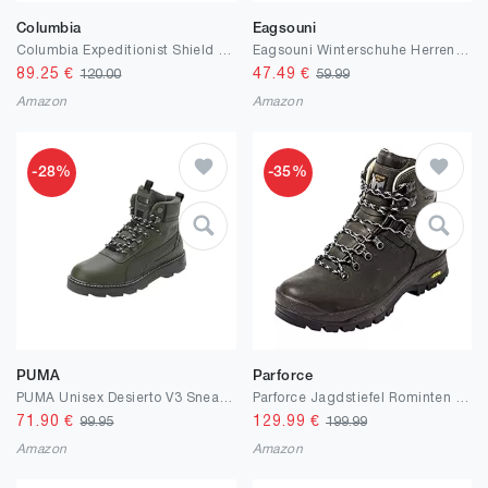
Columbia
Eagsouni
Columbia Expeditionist Shield wasserdichte Schneestiefel für Herren
Eagsouni Winterschuhe Herren Damen Gefütterte Stiefel Warm Schneestiefel Wasserdicht Winterstiefel Winter Boots Outdoor
89.25
€
47.49
€
120.00
59.99
Amazon
Amazon
-28%
-35%
PUMA
Parforce
PUMA Unisex Desierto V3 Sneaker
Parforce Jagdstiefel Rominten WP Sympatex
71.90
€
129.99
€
99.95
199.99
Amazon
Amazon