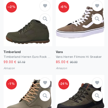
--2%
-6%
Timberland
Vans
Timberland Herren Euro Rock Heritage L/F Basic Stiefel
Vans Herren Filmore Hi Sneaker
99.00
€
85.00
€
97.19
90.00
Amazon
Amazon
-1%
-24%