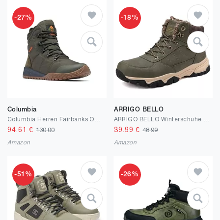
-27%
-18%
Columbia
ARRIGO BELLO
Columbia Herren Fairbanks Omni-Heat Winterstiefel
ARRIGO BELLO Winterschuhe Herren Winterstiefel Gefüttert Stiefel Boots
94.61
€
39.99
€
130.00
48.99
Amazon
Amazon
-51%
-26%