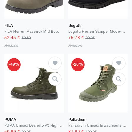
FILA
Bugatti
FILA Herren Maverick Mid Boot
bugatti Herren Samper Mode-Stiefel
52.45
€
75.78
€
52.89
99.95
Amazon
Amazon
-49%
-20%
PUMA
Palladium
PUMA Unisex Desierto V3 High Boot
Palladium Unisex Erwachsene Schnürboots Pampa Sp20 Cuff Wp+