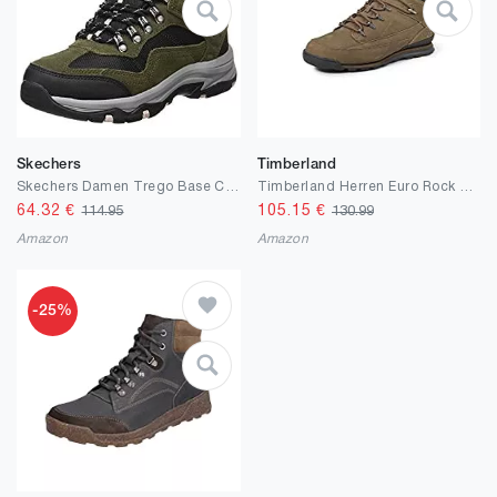
Skechers
Timberland
Skechers Damen Trego Base Camp Wanderstiefel
Timberland Herren Euro Rock Wr Stiefel
64.32
€
105.15
€
114.95
130.99
Amazon
Amazon
-25%