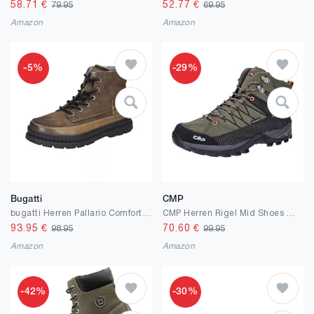
58.71
€
52.77
€
79.95
69.95
Amazon
Amazon
-5%
-29%
Bugatti
CMP
bugatti Herren Pallario Comfort Stiefel
CMP Herren Rigel Mid Shoes Wp Trekking-Schuhe
93.95
€
70.60
€
98.95
99.95
Amazon
Amazon
-42%
-30%