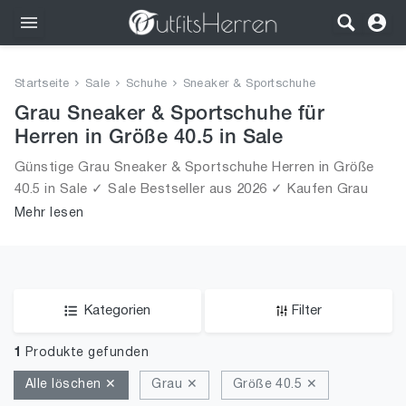
Outfits
Startseite
Sale
Schuhe
Sneaker & Sportschuhe
Bekleidung
Grau Sneaker & Sportschuhe für
Herren in Größe 40.5 in Sale
Wäsche
Günstige Grau Sneaker & Sportschuhe Herren in Größe
40.5 in Sale ✓ Sale Bestseller aus 2026 ✓ Kaufen Grau
Schuhe
Sneaker & Sportschuhe für Männer in Größe 40.5 in Sale!
Mehr lesen
Accessoires
SALE
Kategorien
Filter
1
Produkte gefunden
Alle löschen ✕
Grau ✕
Größe 40.5 ✕