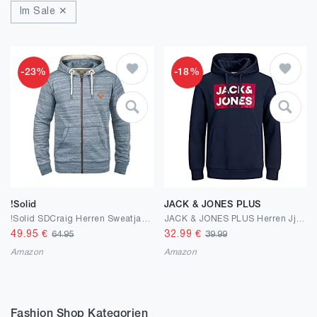
Im Sale ✕
-23%
-18%
!Solid
JACK & JONES PLUS
!Solid SDCraig Herren Sweatjacke Kapuzenjacke Hoodie mit Kapuze Kordelzug Reißverschluss Kängurutasche Baumwollmischung Regular fit
JACK & JONES PLUS Herren Jjecorp Logo Hood Noos Ps Pullover Sweater
49.95
€
32.99
€
64.95
39.99
Amazon
Amazon
Fashion Shop Kategorien