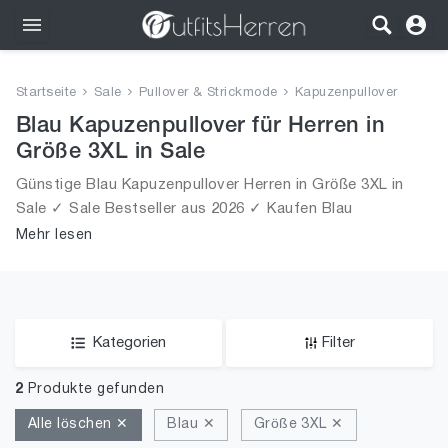
Outfits
Startseite
Sale
Pullover & Strickmode
Kapuzenpullover
Bekleidung
Blau Kapuzenpullover für Herren in
Größe 3XL in Sale
Wäsche
Günstige Blau Kapuzenpullover Herren in Größe 3XL in
Sale ✓ Sale Bestseller aus 2026 ✓ Kaufen Blau
Schuhe
Kapuzenpullover für Männer in Größe 3XL in Sale!
Mehr lesen
Accessoires
SALE
Kategorien
Filter
2
Produkte gefunden
Alle löschen ✕
Blau ✕
Größe 3XL ✕