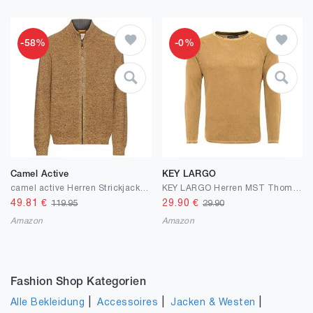
-58%
-0%
Camel Active
KEY LARGO
camel active Herren Strickjacke mit Reißverschluss
KEY LARGO Herren MST Thomas Pullover
49.81
€
29.90
€
119.95
29.90
Amazon
Amazon
Fashion Shop Kategorien
|
|
|
Alle Bekleidung
Accessoires
Jacken & Westen