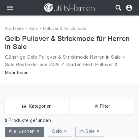
Outfits
Startseite
Sale
Pullover & Strickmode
Bekleidung
Gelb Pullover & Strickmode für Herren
in Sale
Wäsche
Günstige Gelb Pullover & Strickmode Herren in Sale ✓
Sale Bestseller aus 2026 ✓ Kaufen Gelb Pullover &
Schuhe
Strickmode für Männer in Sale!
Mehr lesen
Accessoires
SALE
Kategorien
Filter
2
Produkte gefunden
Alle löschen ✕
Gelb ✕
Im Sale ✕