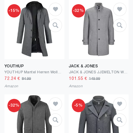
-15%
-32%
YOUTHUP
JACK & JONES
YOUTHUP Mantel Herren Wollmantel mit Kapuze Mittellang Wolle Winter Herrenmantel Slim Fit Wintermantel
JACK & JONES JJEMELTON WOOL BLEND COAT SN Männer Wintermantel schwarz Basics, Streetwear
72.24
€
101.55
€
84.99
149.99
Amazon
Amazon
-32%
-5%