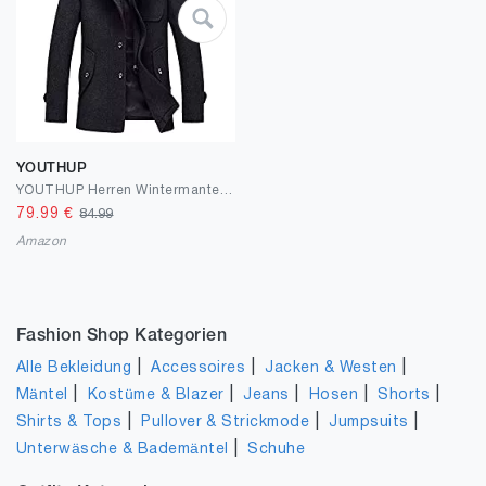
YOUTHUP
YOUTHUP Herren Wintermantel Wolle Winter Kurzmantel Mittellang Wollmantel Kurz Winterjacke für Business Freizeit
79.99
€
84.99
Amazon
Fashion Shop Kategorien
|
|
|
Alle Bekleidung
Accessoires
Jacken & Westen
|
|
|
|
|
Mäntel
Kostüme & Blazer
Jeans
Hosen
Shorts
|
|
|
Shirts & Tops
Pullover & Strickmode
Jumpsuits
|
Unterwäsche & Bademäntel
Schuhe