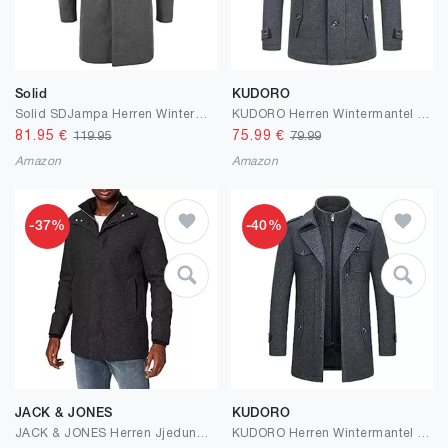
Solid
KUDORO
Solid SDJampa Herren Wintermantel Wollmantel Winterjacke mit Stehkragen Eingrifftaschen Regular fit
KUDORO Herren Wintermantel Wolle Kurzmantel Herren Wollmantel Mittellang Slim Fit für Business Freizeit Peacoat Herren Casual
81.95
€
75.99
€
119.95
79.99
Amazon
Amazon
-37%
-40%
JACK & JONES
KUDORO
JACK & JONES Herren Jjedunham Wool Jacket Sn Wolljacke
KUDORO Herren Wintermantel Wolle Kurzmantel Herren Wollmantel Mittellang Slim Fit für Business Freizeit Peacoat Herren Casual