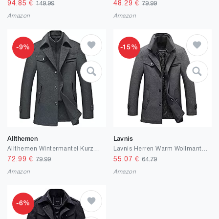
94.85
€
48.29
€
149.99
79.99
Amazon
Amazon
-9%
-15%
Allthemen
Lavnis
Allthemen Wintermantel Kurzmantel Herren Schwarz Wollmantel Stehkragen Herren Winter Mantel Warm Kurz Slim Fit Winterjacke Business
Lavnis Herren Warm Wollmantel Stehkragen Wintermantel Kurzmantel Winter Jacke Business Freizeit
72.99
€
55.07
€
79.99
64.79
Amazon
Amazon
-6%