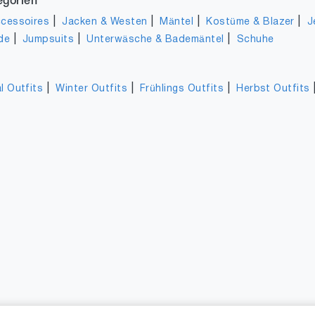
egorien
|
|
|
|
cessoires
Jacken & Westen
Mäntel
Kostüme & Blazer
J
|
|
|
de
Jumpsuits
Unterwäsche & Bademäntel
Schuhe
|
|
|
l Outfits
Winter Outfits
Frühlings Outfits
Herbst Outfits