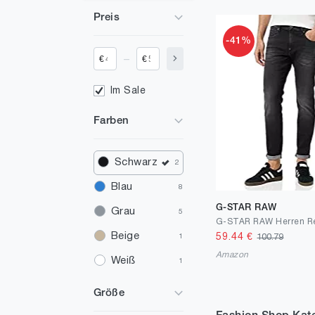
Preis
-41%
_
€
€
Im Sale
Farben
Schwarz
2
Blau
8
G-STAR RAW
Grau
5
Beige
59.44
€
100.79
1
Amazon
Weiß
1
Größe