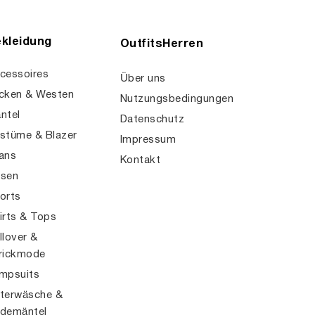
kleidung
OutfitsHerren
cessoires
Über uns
cken & Westen
Nutzungsbedingungen
ntel
Datenschutz
stüme & Blazer
Impressum
ans
Kontakt
sen
orts
irts & Tops
llover &
rickmode
mpsuits
terwäsche &
demäntel