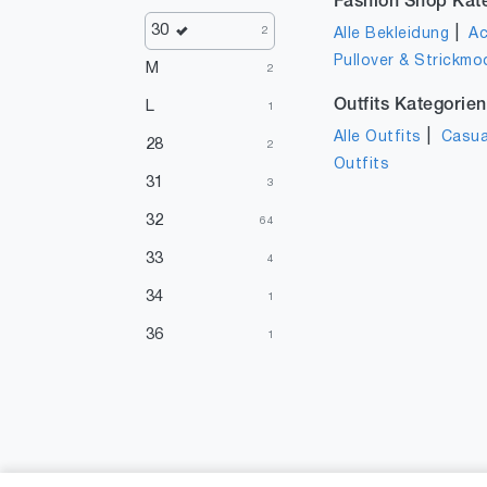
Fashion Shop Kat
30
|
2
Alle Bekleidung
Ac
Pullover & Strickmo
M
2
Outfits Kategorien
L
1
|
Alle Outfits
Casua
28
2
Outfits
31
3
32
64
33
4
34
1
36
1
50
1