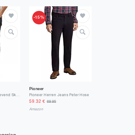
-15%
Pioneer
G-STAR RAW Herren Revend Skinny Jeans
Pioneer Herren Jeans Peter Hose
59.32
€
69.95
Amazon