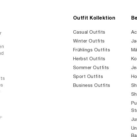
Outfit Kollektion
Be
Casual Outfits
Ac
r
Winter Outfits
Ja
en
Frühlings Outfits
Mä
nd
Herbst Outfits
Ko
Sommer Outfits
Je
Sport Outfits
Ho
rts
es
Business Outfits
Sh
r
Sh
Pu
St
n-
Ju
Un
Ba