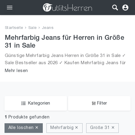
Outfits
Startseite
Sale
Jeans
Bekleidung
Mehrfarbig Jeans für Herren in Größe
31 in Sale
Wäsche
Günstige Mehrfarbig Jeans Herren in Größe 31 in Sale ✓
Sale Bestseller aus 2026 ✓ Kaufen Mehrfarbig Jeans für
Schuhe
Männer in Größe 31 in Sale!
Mehr lesen
Accessoires
SALE
Kategorien
Filter
1
Produkte gefunden
Alle löschen ✕
Mehrfarbig ✕
Größe 31 ✕