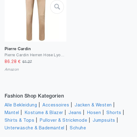
Pierre Cardin
Pierre Cardin Herren Hose Lyon | Männer Jeans, Stoffhose | Tapered Fit
86.28
€
61.27
Amazon
Fashion Shop Kategorien
|
|
|
Alle Bekleidung
Accessoires
Jacken & Westen
|
|
|
|
|
Mäntel
Kostüme & Blazer
Jeans
Hosen
Shorts
|
|
|
Shirts & Tops
Pullover & Strickmode
Jumpsuits
|
Unterwäsche & Bademäntel
Schuhe