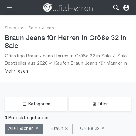
Outfits
Startseite
Sale
Jeans
Bekleidung
Braun Jeans für Herren in Größe 32 in
Sale
Wäsche
Günstige Braun Jeans Herren in Größe 32 in Sale ✓ Sale
Bestseller aus 2026 ✓ Kaufen Braun Jeans für Männer in
Schuhe
Größe 32 in Sale!
Mehr lesen
Accessoires
SALE
Kategorien
Filter
3
Produkte gefunden
Alle löschen ✕
Braun ✕
Größe 32 ✕