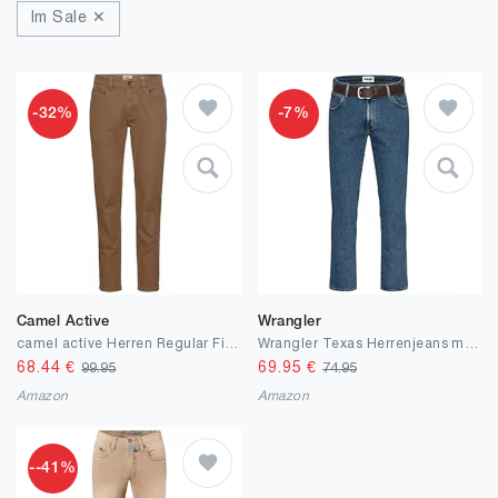
Im Sale ✕
-32%
-7%
Camel Active
Wrangler
camel active Herren Regular Fit 5-Pocket Hose
Wrangler Texas Herrenjeans mit Stretchanteil Glaston Blue Nights Stonewash Darkstone Blue Black Overdye Authentic Straight mit Gürtel
68.44
€
69.95
€
99.95
74.95
Amazon
Amazon
--41%