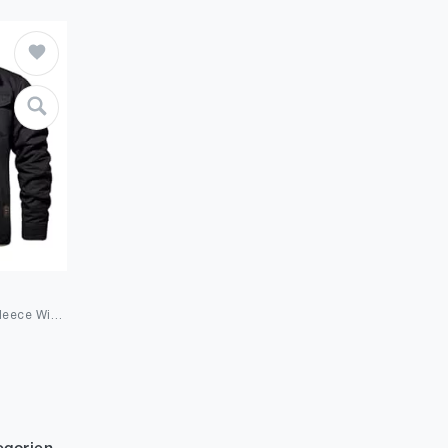
MAGCOMSEN Herren Fleece Winterjacke Outdoor Cargo Fliegerjacke Militär Winterparka Winddichte Freizeitjacke Stehkragen Warme Gefütterte Jacken mit 5 Taschen