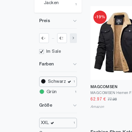
Jacken
1
-19%
Preis
_
€
€
Im Sale
Farben
Schwarz
1
MAGCOMSEN
Grün
1
62.97
€
77.98
Größe
Amazon
XXL
1