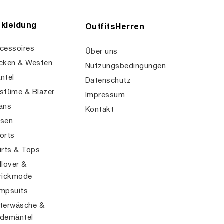
kleidung
OutfitsHerren
cessoires
Über uns
cken & Westen
Nutzungsbedingungen
ntel
Datenschutz
stüme & Blazer
Impressum
ans
Kontakt
sen
orts
irts & Tops
llover &
rickmode
mpsuits
terwäsche &
demäntel