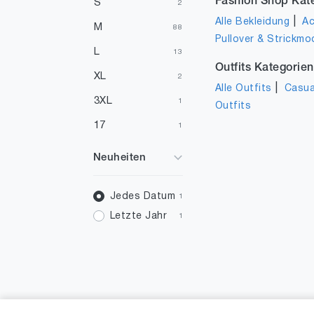
Fashion Shop Kat
S
2
|
Alle Bekleidung
Ac
M
88
Pullover & Strickmo
L
13
Outfits Kategorien
XL
2
|
Alle Outfits
Casua
3XL
1
Outfits
17
1
Neuheiten
Jedes Datum
1
Letzte Jahr
1