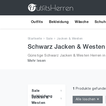
Outfits
Bekleidung
Wäsche
Schuh
Startseite
Sale
Jacken & Westen
Schwarz Jacken & Westen f
Günstige Schwarz Jacken & Westen Herren in 
Mehr lesen
in Sale!
1
Produkte gefunde
Sale
1
Bekleidung
Jacken &
1
Alle löschen ✕
Westen