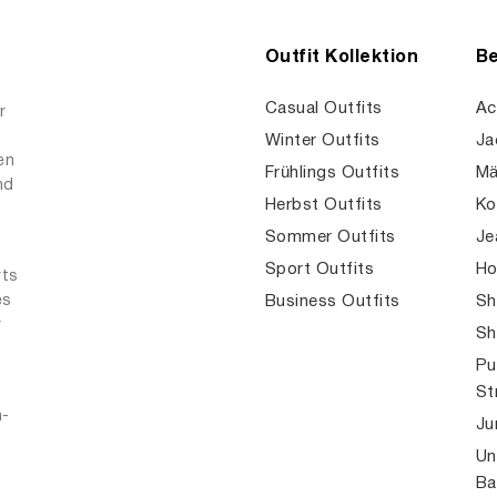
Outfit Kollektion
Be
Casual Outfits
Ac
r
Winter Outfits
Ja
en
Frühlings Outfits
Mä
nd
Herbst Outfits
Ko
Sommer Outfits
Je
Sport Outfits
Ho
rts
es
Business Outfits
Sh
r
Sh
Pu
St
n-
Ju
Un
Ba