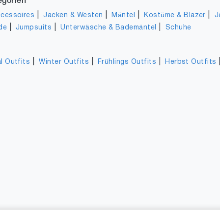
egorien
|
|
|
|
cessoires
Jacken & Westen
Mäntel
Kostüme & Blazer
J
|
|
|
de
Jumpsuits
Unterwäsche & Bademäntel
Schuhe
|
|
|
l Outfits
Winter Outfits
Frühlings Outfits
Herbst Outfits