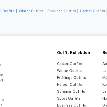
|
|
|
l Outfits
Winter Outfits
Frühlings Outfits
Herbst Outfits
Outfit Kollektion
Be
Casual Outfits
Ac
r
Winter Outfits
Ja
en
Frühlings Outfits
Mä
nd
Herbst Outfits
Ko
Sommer Outfits
Je
Sport Outfits
Ho
rts
es
Business Outfits
Sh