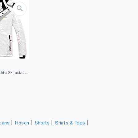
GEMYSE wasserdichte Skijacke für Herren Winddichte Fleece Outdoor-Winterjacke mit Kapuze
|
|
|
|
eans
Hosen
Shorts
Shirts & Tops