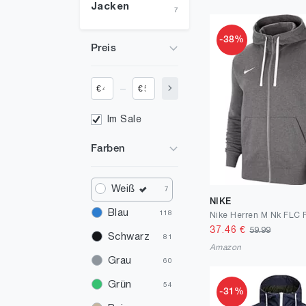
Jacken
7
-38%
Preis
_
€
€
Im Sale
Farben
Weiß
7
NIKE
Blau
118
37.46
€
59.99
Schwarz
81
Amazon
Grau
60
Grün
54
-31%