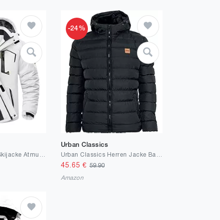
-24%
Urban Classics
KEFITEVD Herren Skijacke Atmungsaktiv Warm Gefüttert Winterjacke mit Abnehmbarer Kapuze Snowboardjacke Wasserdicht Outdoorjacke
Urban Classics Herren Jacke Basic Bubble Jacket, Winterjacke für Männer mit Kapuze, in vielen Farben erhältlich, Größen XS - 5XL
45.65
€
59.90
Amazon