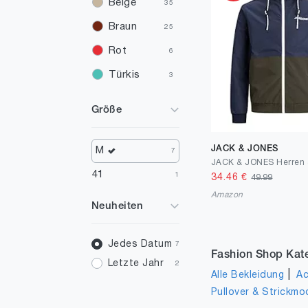
Beige
35
Braun
25
Rot
6
Türkis
3
Gelb
2
Größe
Orange
1
Mehrfarbig
1
JACK & JONES
M
7
41
1
34.46
€
49.99
Amazon
Neuheiten
Jedes Datum
7
Fashion Shop Kat
Letzte Jahr
2
|
Alle Bekleidung
Ac
Pullover & Strickmo