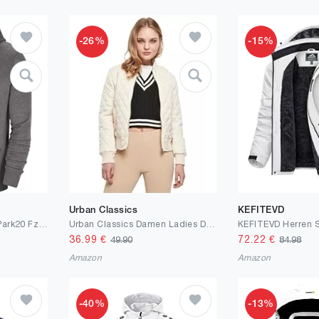
-26%
-15%
Urban Classics
KEFITEVD
Nike Herren M Nk FLC Park20 Fz Hoodie Kapuzenjacke (1er Pack)
Urban Classics Damen Ladies Diamond Quilt Nylon Jacket
36.99
€
72.22
€
49.90
84.98
Amazon
Amazon
-40%
-13%