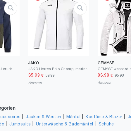
JAKO
GEMYSE
JACK & JONES Herren Jjerush Hood Bomber Noos Bomberjacke
JAKO Herren Polo Champ, marine
35.99
€
83.98
€
59.99
95.98
Amazon
Amazon
egorien
|
|
|
|
cessoires
Jacken & Westen
Mäntel
Kostüme & Blazer
J
|
|
|
de
Jumpsuits
Unterwäsche & Bademäntel
Schuhe