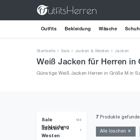
Outfits
Bekleidung
Wäsche
Schuh
Startseite
Sale
Jacken & Westen
Jacken
Weiß Jacken für Herren in 
Günstige Weiß Jacken Herren in Größe M in Sa
7
Produkte gefunde
Sale
183
Bekleidung
Jacken &
7
Alle löschen ✕
Westen