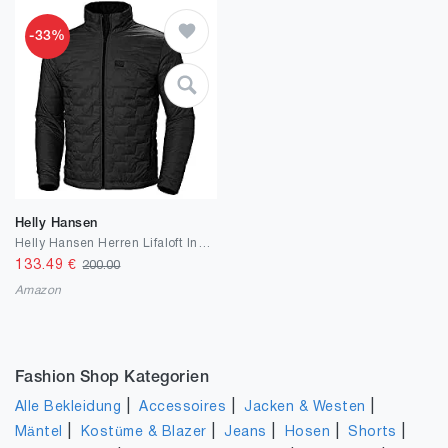
-33%
Helly Hansen
Helly Hansen Herren Lifaloft Insulator Jacke
133.49
€
200.00
Amazon
Fashion Shop Kategorien
|
|
|
Alle Bekleidung
Accessoires
Jacken & Westen
|
|
|
|
|
Mäntel
Kostüme & Blazer
Jeans
Hosen
Shorts