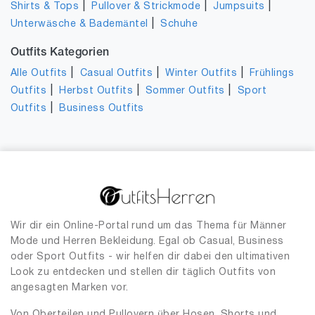
|
|
|
Shirts & Tops
Pullover & Strickmode
Jumpsuits
|
Unterwäsche & Bademäntel
Schuhe
Outfits Kategorien
|
|
|
Alle Outfits
Casual Outfits
Winter Outfits
Frühlings
|
|
|
Outfits
Herbst Outfits
Sommer Outfits
Sport
|
Outfits
Business Outfits
Wir dir ein Online-Portal rund um das Thema für Männer
Mode und Herren Bekleidung. Egal ob Casual, Business
oder Sport Outfits - wir helfen dir dabei den ultimativen
Look zu entdecken und stellen dir täglich Outfits von
angesagten Marken vor.
Von Oberteilen und Pullovern über Hosen, Shorts und