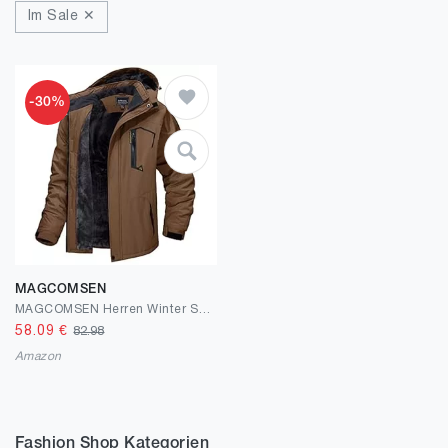
Im Sale ✕
-30%
MAGCOMSEN
MAGCOMSEN Herren Winter Skijacke Fleece Gefüttert Winterjacke Outdoor Verdickt Softshelljacke Wasserdicht Winddicht Jacke Atmungsaktiv Funktionsjacke mit Abnehmbarer Kapuze
58.09
€
82.98
Amazon
Fashion Shop Kategorien