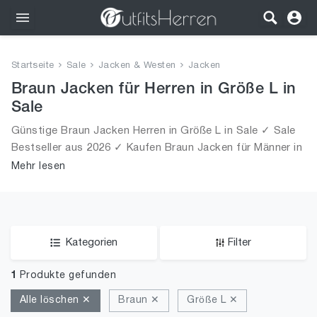
Outfits
Startseite
Sale
Jacken & Westen
Jacken
Bekleidung
Braun Jacken für Herren in Größe L in
Sale
Wäsche
Günstige Braun Jacken Herren in Größe L in Sale ✓ Sale
Bestseller aus 2026 ✓ Kaufen Braun Jacken für Männer in
Schuhe
Größe L in Sale!
Mehr lesen
Accessoires
SALE
Kategorien
Filter
1
Produkte gefunden
Alle löschen ✕
Braun ✕
Größe L ✕