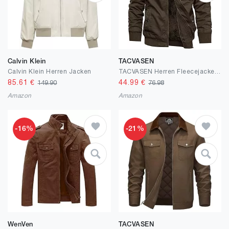
Calvin Klein
TACVASEN
Calvin Klein Herren Jacken
TACVASEN Herren Fleecejacke Warme Jacke Winter Thermojacke Gefüttert Übergangsjacke Militär Feldjacke Cargojacke mit Taschen
85.61
€
44.99
€
149.90
76.98
Amazon
Amazon
-16%
-21%
WenVen
TACVASEN