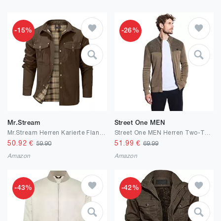
-15%
-26%
Mr.Stream
Street One MEN
Mr.Stream Herren Karierte Flanellfutter Jacke Hemdjacke Übergangsjacke Leicht Stehkragen Feldjacke Cargo Herbstjacke Snap Western Cowboy Jacken
Street One MEN Herren Two-Tone Strukturjacke
50.92
€
51.99
€
59.90
69.99
Amazon
Amazon
-43%
-42%