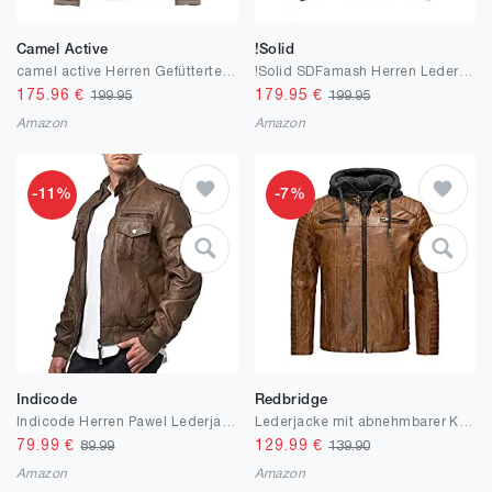
Camel Active
!Solid
camel active Herren Gefütterter Blouson mit Kapuze
!Solid SDFamash Herren Lederjacke Bikerjacke Echtleder mit Stehkragen
175.96
€
179.95
€
199.95
199.95
Amazon
Amazon
-11%
-7%
Indicode
Redbridge
Indicode Herren Pawel Lederjacke aus Leder-Imitat | Motorradjacke Bikerjacke Männer
Lederjacke mit abnehmbarer Kapuze Bikerjacke Herren Kunstleder
79.99
€
129.99
€
89.99
139.90
Amazon
Amazon