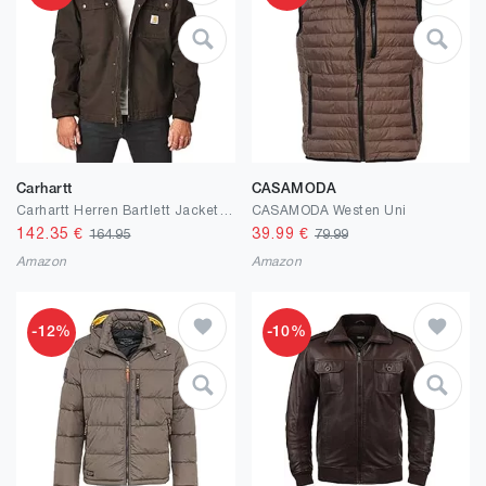
Carhartt
CASAMODA
Carhartt Herren Bartlett Jacket Arbeitsoberkleidung
CASAMODA Westen Uni
142.35
€
39.99
€
164.95
79.99
Amazon
Amazon
-12%
-10%