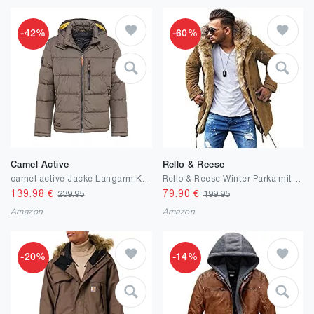
-42%
-60%
Camel Active
Rello & Reese
camel active Jacke Langarm Kapuze wasserdicht Winddicht dunkelrot
Rello & Reese Winter Parka mit Fell-Imitat Jacke Mantel E-7250
139.98
€
79.90
€
239.95
199.95
Amazon
Amazon
-20%
-14%