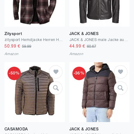
Zitysport
JACK & JONES
zitysport Hemdjacke Herren Hemd Sherpa Fleece Kariert Gefüttert Kapuzenpullover Fleecefutter Mantel Winter Jacke mit Taschen Flanellhemd Kariertes Männer Sweatjacke mit Kapuze
JACK & JONES male Jacke aus Wildlederimitat Jacke aus Wildlederimitat
50.99
€
44.99
€
59.99
60.67
Amazon
Amazon
-50%
-36%
CASAMODA
JACK & JONES