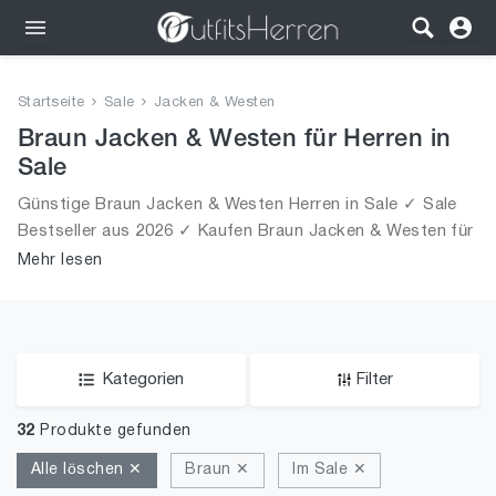
Outfits
Startseite
Sale
Jacken & Westen
Bekleidung
Braun Jacken & Westen für Herren in
Sale
Wäsche
Günstige Braun Jacken & Westen Herren in Sale ✓ Sale
Bestseller aus 2026 ✓ Kaufen Braun Jacken & Westen für
Schuhe
Männer in Sale!
Mehr lesen
Accessoires
SALE
Kategorien
Filter
32
Produkte gefunden
Alle löschen ✕
Braun ✕
Im Sale ✕