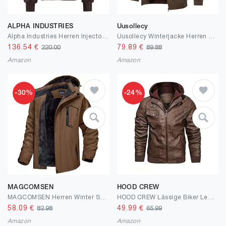
ALPHA INDUSTRIES
Uusollecy
Alpha Industries Herren Injector Iii Jacke
Uusollecy Winterjacke Herren Lederjacke Warm Gefüttert Kunstlederjacke Mit Kapuze, Winddicht Outdoor Motorradjacke Mit Reißverschluss
136.54
€
79.89
€
220.00
89.88
Amazon
Amazon
-30%
-24%
MAGCOMSEN
HOOD CREW
MAGCOMSEN Herren Winter Skijacke Fleece Gefüttert Winterjacke Outdoor Verdickt Softshelljacke Wasserdicht Winddicht Jacke Atmungsaktiv Funktionsjacke mit Abnehmbarer Kapuze
HOOD CREW Lässige Biker Lederjacke aus Kunstleder für Herren mit abnehmbarer Kapuze
58.09
€
49.99
€
82.98
65.99
Amazon
Amazon