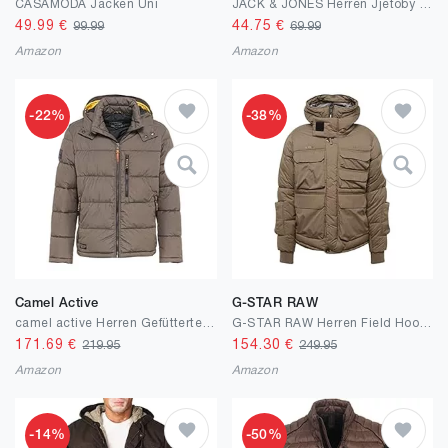
CASAMODA Jacken Uni
JACK & JONES Herren Jjetoby Puffer Hood Sn Pufferjacke
49.99
€
44.75
€
99.99
69.99
Amazon
Amazon
-22%
-38%
Camel Active
G-STAR RAW
camel active Herren Gefütterter Blouson mit Kapuze
G-STAR RAW Herren Field Hooded Puffer Jacke Jackets
171.69
€
154.30
€
219.95
249.95
Amazon
Amazon
-14%
-50%