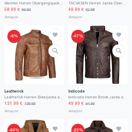
WenVen Herren Übergangsjacke Leichte Frühling Jacke Militär Jacken Übergang Kurz Sommerjacke
TACVASEN Herren Jacke Übergangsjacke Corduroy Collar Warme Hemdjacke mit Brusttaschen Freizeit Gefütterte Shacket Winter Herbst
58.99
€
49.99
€
69.99
62.98
Amazon
Amazon
-6%
-47%
Leatherick
Indicode
Leatherick Herren-Bikerjacke aus echtem Leder im Distressed-Look, Hellbraun, Distress Brown
Indicode Herren Brook Jacke aus Leder-Imitat | Kunstleder Motorradjacke für Männer
131.99
€
49.99
€
139.99
94.99
Amazon
Amazon
-64%
-23%