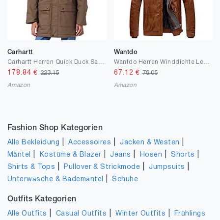
Carhartt
Wantdo
Carhartt Herren Quick Duck Sawtooth Parka Mantel
Wantdo Herren Winddichte Leder Jacke Warme Winter Mäntel Motorrad Retro PU Jacke Matte Textur Jacke Verdickt Windbreaker mit Kapuze
178.84
€
67.12
€
223.15
78.05
Amazon
Amazon
Fashion Shop Kategorien
|
|
|
Alle Bekleidung
Accessoires
Jacken & Westen
|
|
|
|
|
Mäntel
Kostüme & Blazer
Jeans
Hosen
Shorts
|
|
|
Shirts & Tops
Pullover & Strickmode
Jumpsuits
|
Unterwäsche & Bademäntel
Schuhe
Outfits Kategorien
|
|
|
Alle Outfits
Casual Outfits
Winter Outfits
Frühlings