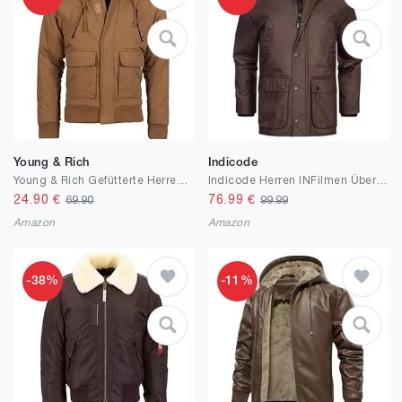
Young & Rich
Indicode
Young & Rich Gefütterte Herren Winterjacke der Marke Jacke Parka Bomberjacke Vintage in verschiedenen Farben
Indicode Herren INFilmen Übergangsjacke mit 5 Taschen und Umschlagkragen | Winterjacke Herrenjacke Männer
24.90
€
76.99
€
69.90
99.99
Amazon
Amazon
-38%
-11%