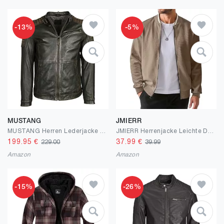
-13%
-5%
MUSTANG
JMIERR
MUSTANG Herren Lederjacke 3102051
JMIERR Herrenjacke Leichte Dünne Bomberjacke mit Ärmeltasche Blouson Herbstjacke Herren Jacke Übergangsjacke Stehkragen Fliegerjacke Freizeit mit Tasche S-3XL
199.95
€
37.99
€
229.00
39.99
Amazon
Amazon
-15%
-26%