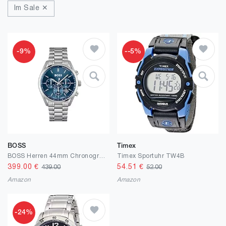
Im Sale ✕
-9%
--5%
BOSS
Timex
BOSS Herren 44mm Chronograph Quarz Uhr Champion Kollektion mit Edelstahl- oder Lederarmband, Datumsfunktion, 3 Sub-Dials, 10ATM Wasserdichtigkeit
Timex Sportuhr TW4B
399.00
€
54.51
€
439.00
52.00
Amazon
Amazon
-24%