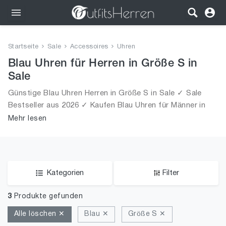
Outfits
Startseite
Sale
Accessoires
Uhren
Bekleidung
Blau Uhren für Herren in Größe S in
Sale
Wäsche
Günstige Blau Uhren Herren in Größe S in Sale ✓ Sale
Bestseller aus 2026 ✓ Kaufen Blau Uhren für Männer in
Schuhe
Größe S in Sale!
Mehr lesen
Accessoires
SALE
Kategorien
Filter
3
Produkte gefunden
Alle löschen ✕
Blau ✕
Größe S ✕