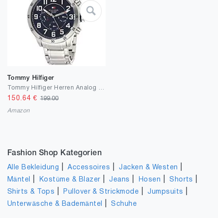
Tommy Hilfiger
Tommy Hilfiger Herren Analog Quarz Armbanduhr mit Edelstahlarmband 1791053
150.64
€
199.00
Amazon
Fashion Shop Kategorien
|
|
|
Alle Bekleidung
Accessoires
Jacken & Westen
|
|
|
|
|
Mäntel
Kostüme & Blazer
Jeans
Hosen
Shorts
|
|
|
Shirts & Tops
Pullover & Strickmode
Jumpsuits
|
Unterwäsche & Bademäntel
Schuhe