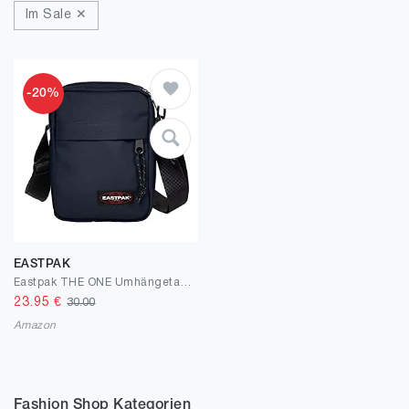
Im Sale ✕
-20%
EASTPAK
Eastpak THE ONE Umhängetasche, Grundfarben & Saisonalen Farboptionen
23.95
€
30.00
Amazon
Fashion Shop Kategorien