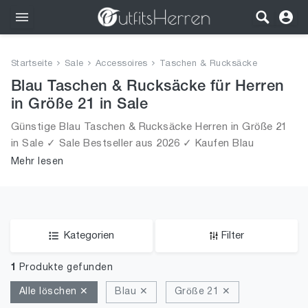
Outfits
Startseite
Sale
Accessoires
Taschen & Rucksäcke
Bekleidung
Blau Taschen & Rucksäcke für Herren
in Größe 21 in Sale
Wäsche
Günstige Blau Taschen & Rucksäcke Herren in Größe 21
in Sale ✓ Sale Bestseller aus 2026 ✓ Kaufen Blau
Schuhe
Taschen & Rucksäcke für Männer in Größe 21 in Sale!
Mehr lesen
Accessoires
SALE
Kategorien
Filter
1
Produkte gefunden
Alle löschen ✕
Blau ✕
Größe 21 ✕