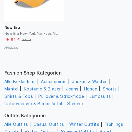
New Era
New Era New York Yankees MLB Diamond Era Schwarz Verstellbare 9Forty Cap
25.91
€
29.10
Amazon
Fashion Shop Kategorien
|
|
|
Alle Bekleidung
Accessoires
Jacken & Westen
|
|
|
|
|
Mäntel
Kostüme & Blazer
Jeans
Hosen
Shorts
|
|
|
Shirts & Tops
Pullover & Strickmode
Jumpsuits
|
Unterwäsche & Bademäntel
Schuhe
Outfits Kategorien
|
|
|
Alle Outfits
Casual Outfits
Winter Outfits
Frühlings