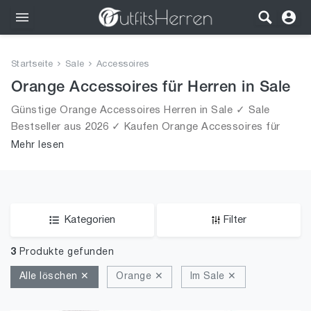
Outfits
Startseite
Sale
Accessoires
Bekleidung
Orange Accessoires für Herren in Sale
Günstige Orange Accessoires Herren in Sale ✓ Sale
Wäsche
Bestseller aus 2026 ✓ Kaufen Orange Accessoires für
Männer in Sale!
Mehr lesen
Schuhe
Accessoires
SALE
Kategorien
Filter
3
Produkte gefunden
Alle löschen ✕
Orange ✕
Im Sale ✕