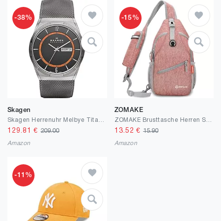
-38%
-15%
Skagen
ZOMAKE
Skagen Herrenuhr Melbye Titanium, DreizeigerTagDatum Uhrwerk, 40mm Charcoal Titanium Gehäuse mit einem Edelstahl Mesh Armband, SKW6007
ZOMAKE Brusttasche Herren Sling Bag - Crossbody Bag Damen Klein Umhängetasche Leichte Schultertasche für Outdoor Wandern Reisen
129.81
€
13.52
€
209.00
15.90
Amazon
Amazon
-11%