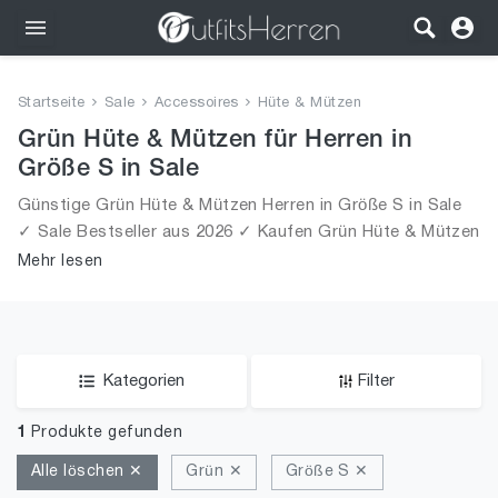
Outfits
Startseite
Sale
Accessoires
Hüte & Mützen
Bekleidung
Grün Hüte & Mützen für Herren in
Größe S in Sale
Wäsche
Günstige Grün Hüte & Mützen Herren in Größe S in Sale
✓ Sale Bestseller aus 2026 ✓ Kaufen Grün Hüte & Mützen
Schuhe
für Männer in Größe S in Sale!
Mehr lesen
Accessoires
SALE
Kategorien
Filter
1
Produkte gefunden
Alle löschen ✕
Grün ✕
Größe S ✕