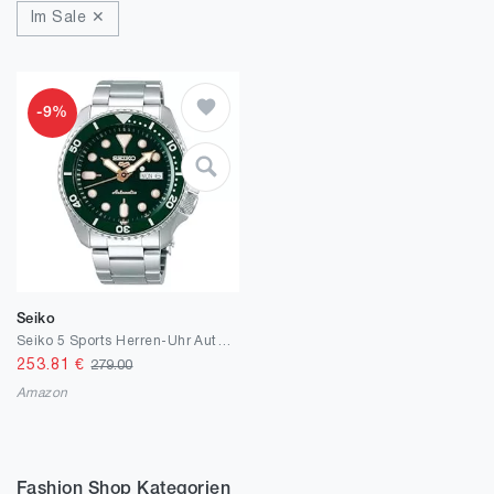
Im Sale ✕
-9%
Seiko
Seiko 5 Sports Herren-Uhr Automatik Edelstahl mit Textilband
253.81
€
279.00
Amazon
Fashion Shop Kategorien