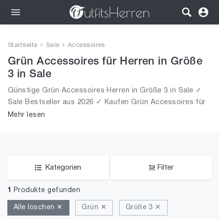
Outfits
Startseite
Sale
Accessoires
Bekleidung
Grün Accessoires für Herren in Größe
3 in Sale
Wäsche
Günstige Grün Accessoires Herren in Größe 3 in Sale ✓
Sale Bestseller aus 2026 ✓ Kaufen Grün Accessoires für
Schuhe
Männer in Größe 3 in Sale!
Mehr lesen
Accessoires
SALE
Kategorien
Filter
1
Produkte gefunden
Alle löschen ✕
Grün ✕
Größe 3 ✕