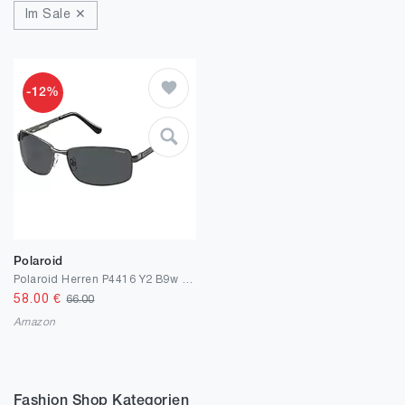
Im Sale ✕
-12%
Polaroid
Polaroid Herren P4416 Y2 B9w 63 Sonnenbrille, Grau (Gun/Grey Pz), EU
58.00
€
66.00
Amazon
Fashion Shop Kategorien