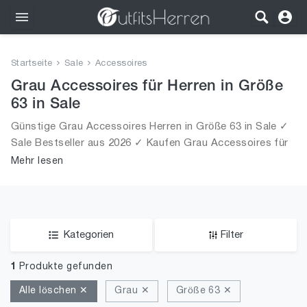
Outfits
Startseite
Sale
Accessoires
Bekleidung
Grau Accessoires für Herren in Größe
63 in Sale
Wäsche
Günstige Grau Accessoires Herren in Größe 63 in Sale ✓
Sale Bestseller aus 2026 ✓ Kaufen Grau Accessoires für
Schuhe
Männer in Größe 63 in Sale!
Mehr lesen
Accessoires
SALE
Kategorien
Filter
1
Produkte gefunden
Alle löschen ✕
Grau ✕
Größe 63 ✕