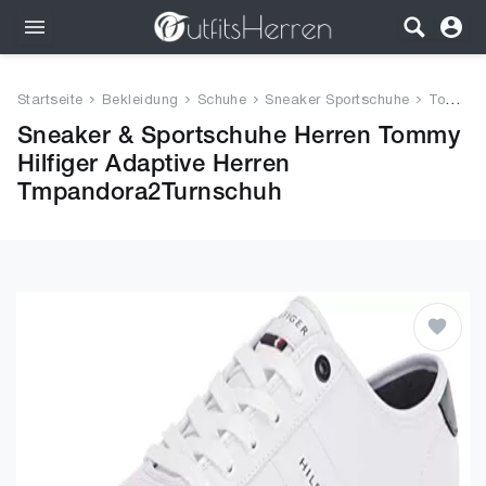
Outfits
Startseite
Bekleidung
Schuhe
Sneaker Sportschuhe
Tommy Hilfiger Adaptive Herren...
Bekleidung
Sneaker & Sportschuhe Herren Tommy
Hilfiger Adaptive Herren
Wäsche
Tmpandora2Turnschuh
Schuhe
Accessoires
SALE