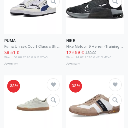
PUMA
NIKE
Puma Unisex Court Classic StreetSneaker
Nike Metcon 9 Herren-Trainingsschuh, DZ2617
36.51
€
129.99
€
139.99
Stand 06.08.2026 8:9 GMT+0
Stand 14.07.2026 6:47 GMT+0
Amazon
Amazon
-33%
-32%