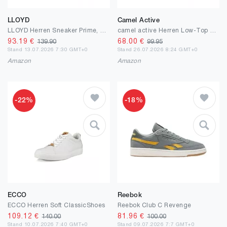
LLOYD
Camel Active
LLOYD Herren Sneaker Prime, Männer Low-Top Sneaker, lose Einlage, Normalweit
camel active Herren Low-Top Sneaker, Männer Halbschuhe,Wechselfußbett
93.19
€
68.00
€
139.90
99.95
Stand 13.07.2026 7:30 GMT+0
Stand 26.07.2026 8:24 GMT+0
Amazon
Amazon
-22%
-18%
ECCO
Reebok
ECCO Herren Soft ClassicShoes
Reebok Club C Revenge
109.12
€
81.96
€
140.00
100.00
Stand 10.07.2026 7:40 GMT+0
Stand 09.07.2026 7:7 GMT+0