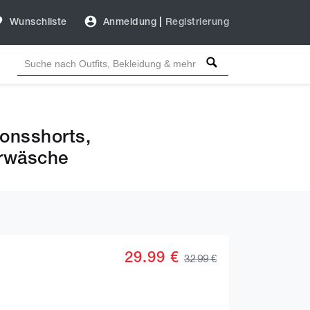
Wunschliste
Anmeldung
|
Registrierung
onsshorts,
erwäsche
29.99 €
32.99 €