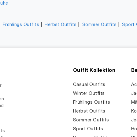
huhe
|
|
|
|
Frühlings Outfits
Herbst Outfits
Sommer Outfits
Sport 
Outfit Kollektion
Be
Casual Outfits
Ac
r
Winter Outfits
Ja
en
Frühlings Outfits
Mä
nd
Herbst Outfits
Ko
Sommer Outfits
Je
Sport Outfits
Ho
rts