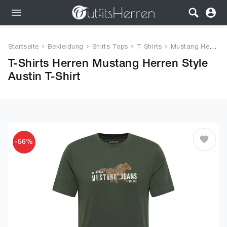
Outfits
Startseite
Bekleidung
Shirts Tops
T Shirts
Mustang Herren Style Austin T-...
Bekleidung
T-Shirts Herren Mustang Herren Style
Austin T-Shirt
Wäsche
Schuhe
Accessoires
-56%
SALE