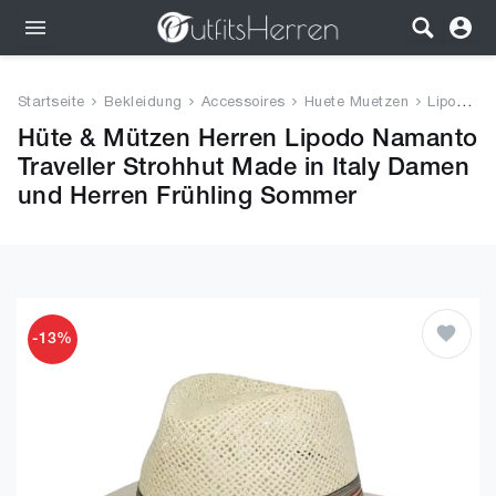
Outfits
Startseite
Bekleidung
Accessoires
Huete Muetzen
Lipodo Namanto Traveller Stroh...
Bekleidung
Hüte & Mützen Herren Lipodo Namanto
Traveller Strohhut Made in Italy Damen
Wäsche
und Herren Frühling Sommer
Schuhe
Accessoires
-13%
SALE