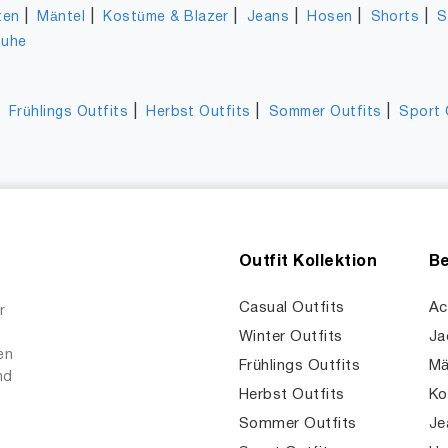
|
|
|
|
|
|
ten
Mäntel
Kostüme & Blazer
Jeans
Hosen
Shorts
S
huhe
|
|
|
|
Frühlings Outfits
Herbst Outfits
Sommer Outfits
Sport 
Outfit Kollektion
Be
Casual Outfits
Ac
r
Winter Outfits
Ja
en
Frühlings Outfits
Mä
nd
Herbst Outfits
Ko
Sommer Outfits
Je