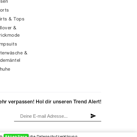
sen
orts
irts & Tops
llover &
rickmode
mpsuits
terwäsche &
demäntel
huhe
hr verpassen! Hol dir unseren Trend Alert!
ch
Akzeptiere
die
Datenschutzerklärung
.