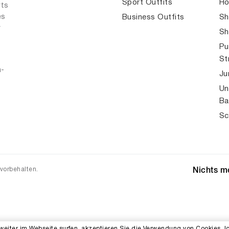
Sport Outfits
Ho
rts
es
Business Outfits
Sh
r
Sh
Pu
St
n-
Ju
Un
Ba
Sc
 vorbehalten.
Nichts me
weiter im Webseite surfen, akzeptieren Sie die Verwendung von Cookies. I