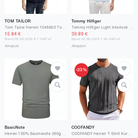
TOM TAILOR
Tommy Hilfiger
Tom Tailor Herren 1048650 Tom Tailor Herren T-Shirt (1er Pack)
Tommy Hilfiger Light Interlock Tee
15.84
€
39.89
€
Stand 06.08.2026 8:7 GMT+0
Stand 06.08.2026 7:49 GMT+0
Amazon
Amazon
-23%
BasicNote
COOFANDY
Herren 100% Baumwolle 260g schweres T-Shirt | Extra weiches, Dickes & vorgewaschenes T-Shirt | Einfarbig
COOFANDY Herren T-Shirt Kurzarm Original Strick Shirt mit Rundhals Sommer Shirt Casual Gestreiftes Strickshirt