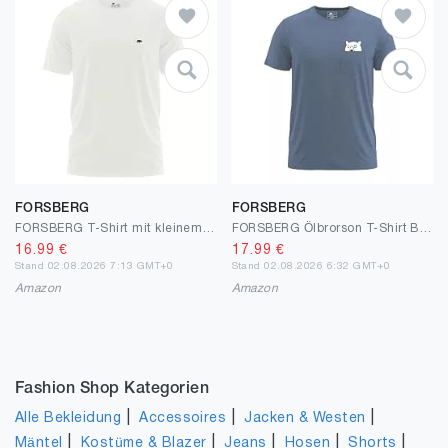
FORSBERG
FORSBERG
FORSBERG T-Shirt mit kleinem Gummi-Patch
FORSBERG Ölbrorson T-Shirt Brusttasche mit prostendem Bier Bär Funshirt Rundhals bequem robust
16.99
€
17.99
€
Stand 02.08.2026 7:13 GMT+0
Stand 02.08.2026 6:32 GMT+0
Amazon
Amazon
Fashion Shop Kategorien
|
|
|
Alle Bekleidung
Accessoires
Jacken & Westen
|
|
|
|
|
Mäntel
Kostüme & Blazer
Jeans
Hosen
Shorts