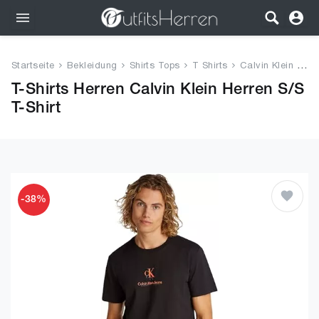
Outfits
Startseite
Bekleidung
Shirts Tops
T Shirts
Calvin Klein Herren S/S T-Shir...
Bekleidung
T-Shirts Herren Calvin Klein Herren S/S
T-Shirt
Wäsche
Schuhe
Accessoires
-38%
SALE