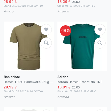
28.99
€
18.39
€
23.99
Stand 05.08.2026 9:22 GMT+0
Stand 05.08.2026 9:3 GMT+0
Amazon
Amazon
-15%
BasicNote
Adidas
Herren 100% Baumwolle 260g schweres T-Shirt | Extra weiches, Dickes & vorgewaschenes T-Shirt | Einfarbig
adidas Herren Essentials LINEAR Single Jersey Tee
28.99
€
16.99
€
20.00
Stand 04.08.2026 8:16 GMT+0
Stand 04.08.2026 7:52 GMT+0
Amazon
Amazon