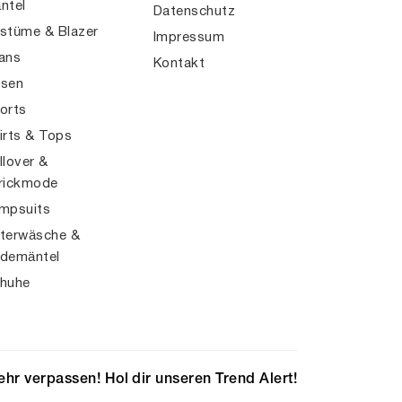
ntel
Datenschutz
stüme & Blazer
Impressum
ans
Kontakt
sen
orts
irts & Tops
llover &
rickmode
mpsuits
terwäsche &
demäntel
huhe
hr verpassen! Hol dir unseren Trend Alert!