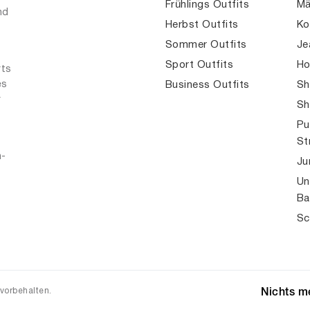
Frühlings Outfits
Mä
nd
Herbst Outfits
Ko
Sommer Outfits
Je
Sport Outfits
Ho
rts
es
Business Outfits
Sh
r
Sh
Pu
St
n-
Ju
Un
Ba
Sc
 vorbehalten.
Nichts me