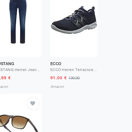
USTANG
ECCO
MUSTANG Herren Jeans Style Washington Straight
ECCO Herren Terracruise Lt Outdoor Shoe
.99
€
91.00
€
130.00
azon
Amazon