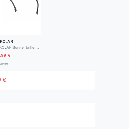
KCLAR
PUKCLAR Sonnenbrille Herren Polarisierte Classic Square Fishing Outdoor
.99
€
azon
0 €