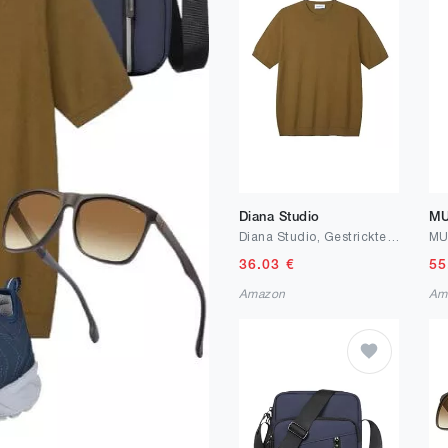
Diana Studio
M
Diana Studio, Gestricktes T-Shirt – Herren, 100% Baumwolle, Kurze Ärmel, lässige Passform
36.03
€
55
Amazon
Am