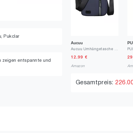
u,
Pukclar
Aucuu
PU
Aucuu Umhängetasche Schultertasche Herren, Wasserdichte Herrentasche zum Umhängen Messenger Bag mit Multi Tasche, Handytasche, Crossbody Bag für Alltag, Business Arbeit und Reise
12.99
€
29
 zeigen entspannte und
Amazon
Am
Gesamtpreis:
226.0