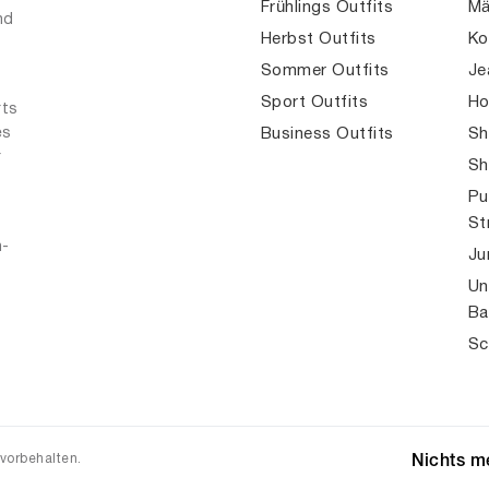
Frühlings Outfits
Mä
nd
Herbst Outfits
Ko
Sommer Outfits
Je
Sport Outfits
Ho
rts
es
Business Outfits
Sh
r
Sh
Pu
St
n-
Ju
Un
Ba
Sc
 vorbehalten.
Nichts me