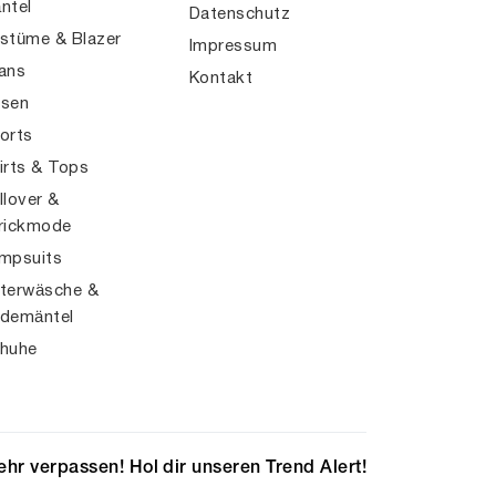
ntel
Datenschutz
stüme & Blazer
Impressum
ans
Kontakt
sen
orts
irts & Tops
llover &
rickmode
mpsuits
terwäsche &
demäntel
huhe
hr verpassen! Hol dir unseren Trend Alert!