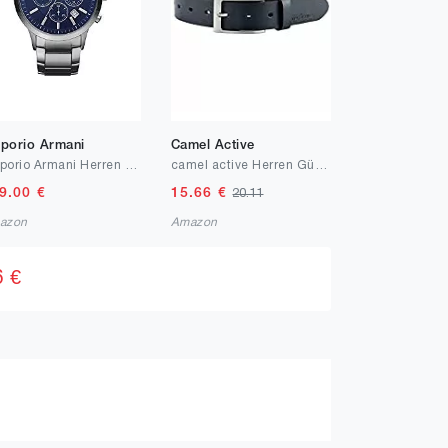
porio Armani
Camel Active
Emporio Armani Herren Chronograph Quarz Uhr
camel active Herren Gürtel
9.00
€
15.66
€
20.11
azon
Amazon
6 €