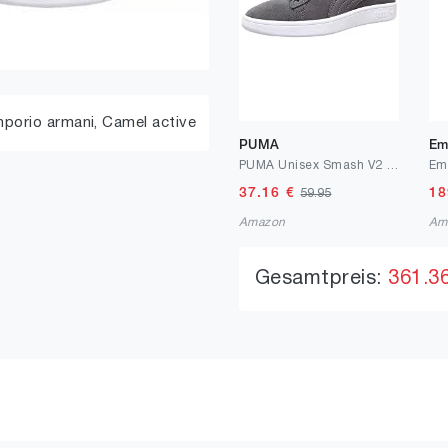
porio armani,
Camel active
PUMA
Em
PUMA Unisex Smash V2 Sneaker
37.16
€
18
59.95
Amazon
Am
Gesamtpreis:
361.3