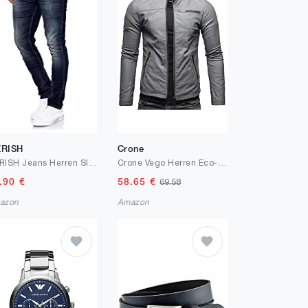
RISH
Crone
MERISH Jeans Herren Slim Fit Stretch Jeanshose Designer Hose Denim 9148-2100
Crone Vego Herren Eco-Lederjacke Cleane Leichte Slim Fit Basic Jacke Vegan
.90
€
58.65
€
69.58
azon
Amazon