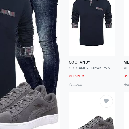
COOFANDY
ME
COOFANDY Herren Poloshirt Langarm Kariert Polo Kragen Einfarbig Freizeit Basic Polohemd für Männer
20.99
€
39
Amazon
Am