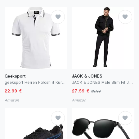
Geeksport
JACK & JONES
geeksport Herren Poloshirt Kurzarm Tennis Regular Fit Shirt Sport Schnelltrocknend Atmungsaktiv Polohemd Sommer Outdoor Golf T-Shirt
JACK & JONES Male Slim Fit Jeans JJIGLENN JJORIGINAL CB 816 NOOS Slim Fit Jeans
22.99
€
27.59
€
39.99
Amazon
Amazon