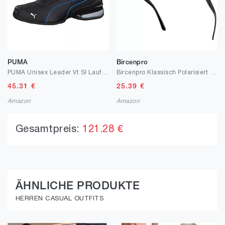
PUMA
Bircenpro
PUMA Unisex Leader Vt Sl Laufschuhe
Bircenpro Klassisch Polarisiert Sonnenbrille für Herren: UV400 Schutz Sonnenbrillen Retro Halbrahmen Brille für Fahren Angeln Reisen
45.31
€
25.39
€
Amazon
Amazon
Gesamtpreis:
121.28 €
ÄHNLICHE PRODUKTE
HERREN CASUAL OUTFITS