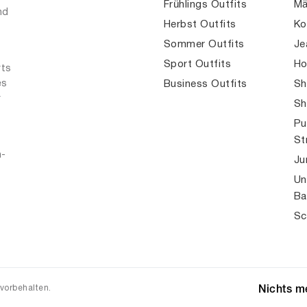
Frühlings Outfits
Mä
nd
Herbst Outfits
Ko
Sommer Outfits
Je
Sport Outfits
Ho
rts
es
Business Outfits
Sh
r
Sh
Pu
St
n-
Ju
Un
Ba
Sc
 vorbehalten.
Nichts me