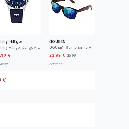
mmy Hilfiger
GQUEEN
Tommy Hilfiger Jungs Analog Quarz Uhr mit Silicone Armband 1720016
GQUEEN Sonnenbrille Holz Herren Damen Polarisierte Retro UV400
.10
€
22.99
€
25.98
azon
Amazon
6 €