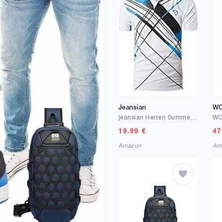
Jeansian
W
jeansian Herren Summer Sportswear Wicking Breathable Short Sleeve Quick Dry Polo T-Shirts Tops LSL195
19.99
€
47
Amazon
Am