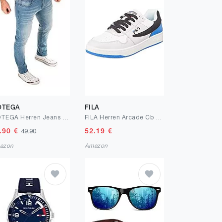
OTEGA
FILA
WOTEGA Herren Jeans Alistar Slim fit
FILA Herren Arcade Cb Sneaker
.90
€
52.19
€
49.90
azon
Amazon