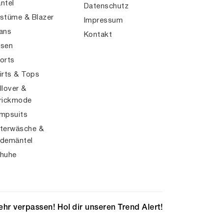
ntel
Datenschutz
stüme & Blazer
Impressum
ans
Kontakt
sen
orts
irts & Tops
llover &
rickmode
mpsuits
terwäsche &
demäntel
huhe
hr verpassen! Hol dir unseren Trend Alert!