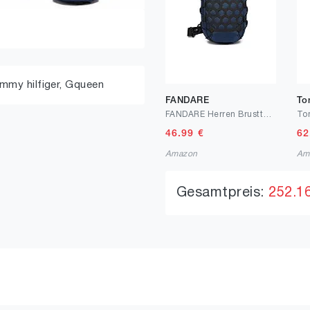
mmy hilfiger,
Gqueen
FANDARE
To
FANDARE Herren Brusttasche Diebstahlsicherung Sling Rucksack Casual Daypacks mit USB für Schultertasche Umhängetasche für Outdoor Sport Wandern Radfahren Reisen Wasserdicht Stoßfest Crossbody Bag
46.99
€
62
Amazon
Am
Gesamtpreis:
252.1