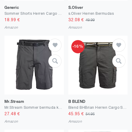
Generic
S.Oliver
Sommer Shorts Herren Cargo Kurze Hosen Stretch Baumwolle Große Größen Leicht Bermuda Shorts Chino Kurze Hose Stoffshorts Sport Relaxed Fit Wanderer Camping Funktionshose mit Multi Taschen
s.Oliver Herren Bermudas
18.99
€
32.08
€
49.99
Amazon
Amazon
-16%
Mr.Stream
B BLEND
Mr.Stream Sommer bermuda kurze hosen Herren gym shorts Sporthose kurz Quickdry Sweatshorts
Blend BHBrian Herren Cargo Shorts Bermuda Kurze Hose mit Gürtel und Stretch Regular Fit
27.48
€
45.95
€
54.95
Amazon
Amazon