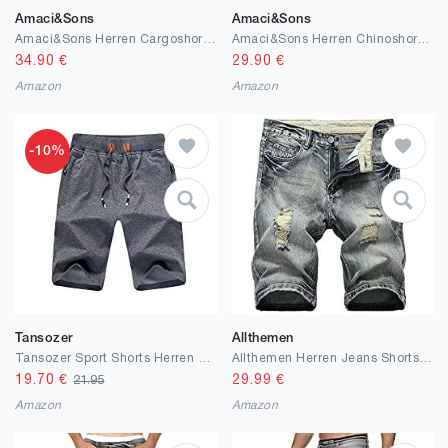
Amaci&Sons
Amaci&Sons
Amaci&Sons Herren Cargoshorts Männer Kurze Bermuda Hose inkl.Gürtel Regular Fit Gurt7027
Amaci&Sons Herren Chinoshorts inkl. Gürtel Männer Kurze Bermuda Hose Regular Fit Gurt7030
34.90
€
29.90
€
Amazon
Amazon
-10%
Tansozer
Allthemen
Tansozer Sport Shorts Herren Kurze Hose Baumwolle Mit Reißverschluss
Allthemen Herren Jeans Shorts Destroyed Kurze Denim Hose Stretch Sommer Bermuda Short
19.70
€
29.99
€
21.95
Amazon
Amazon