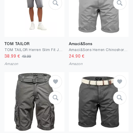
TOM TAILOR
Amaci&Sons
TOM TAILOR Herren Slim Fit Jeans Bermuda Shorts
Amaci&Sons Herren Chinoshorts Männer Kurze Bermuda Hose Regular Fit 7030
38.99
€
24.90
€
49.99
Amazon
Amazon