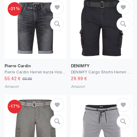
-21%
Pierre Cardin
DENIMFY
Pierre Cardin Herren kurze Hose Lyon Tapered | Männer Freizeit-Shorts | Tapered Fit | Dark Blue Fashion Vintage Washed
DENIMFY Cargo Shorts Herren mit Gürtel Regular Fit DFUlli Kurze Hosen Cargoshorts Sommer 100% Baumwolle Beige Grün Blau Grau 30 31 32 33 34 36 38 40 42
55.42
€
29.99
€
69.99
Amazon
Amazon
-17%