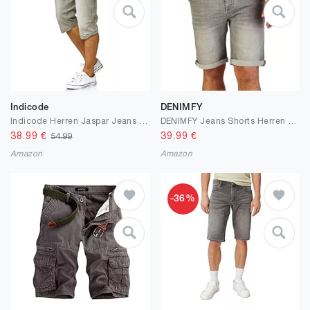
Indicode
DENIMFY
Indicode Herren Jaspar Jeans Shorts mit 5 Taschen | Herrenshorts Used Look für Männer
DENIMFY Jeans Shorts Herren Stretch Kurz mit Gürtel Regular Fit DFBo Kurze Hosen Sommer Denim Einfarbig Blau Schwarz Grau 31 32 33 34 36 38 40 42 44 46
38.99
€
39.99
€
54.99
Amazon
Amazon
-36%