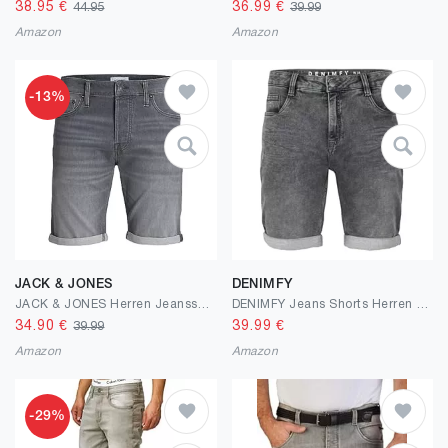
38.95
€
36.99
€
44.95
39.99
Amazon
Amazon
-13%
JACK & JONES
DENIMFY
JACK & JONES Herren Jeansshorts
DENIMFY Jeans Shorts Herren Stretch Kurz Regular Fit DFAri Kurze Hosen Sommer Denim Einfarbig Grau Blau 31 32 33 34 36 38 40 42 44 46
34.90
€
39.99
€
39.99
Amazon
Amazon
-29%