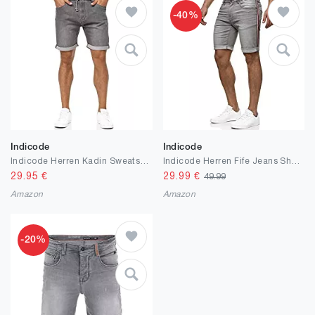
-40%
Indicode
Indicode
Indicode Herren Kadin Sweatshorts mit 5 Taschen aus 82% Baumwolle | Kurze Hose Used-Look Shorts mit Denim-Optik Sommerhose Short Sweat Pants Jeans-Look Freizeithose für Männer
Indicode Herren Fife Jeans Shorts mit 5 Taschen aus 98% Baumwolle | Kurze Denim Stretch Sommer Hose Used Look Washed Destroyed Regular Fit Men Short Pants Freizeithose für Männer
29.95
€
29.99
€
49.99
Amazon
Amazon
-20%