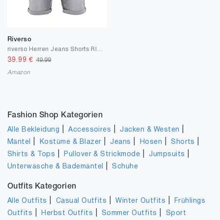
Riverso
riverso Herren Jeans Shorts RIVTom Kurze Hose Regular Fit Denim Short
39.99
€
49.99
Amazon
Fashion Shop Kategorien
|
|
|
Alle Bekleidung
Accessoires
Jacken & Westen
|
|
|
|
|
Mäntel
Kostüme & Blazer
Jeans
Hosen
Shorts
|
|
|
Shirts & Tops
Pullover & Strickmode
Jumpsuits
|
Unterwäsche & Bademäntel
Schuhe
Outfits Kategorien
|
|
|
Alle Outfits
Casual Outfits
Winter Outfits
Frühlings
|
|
|
Outfits
Herbst Outfits
Sommer Outfits
Sport