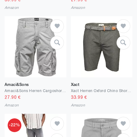
39.99
€
27.99
€
Amazon
Amazon
Amaci&Sons
Xact
Amaci&Sons Herren Cargoshorts Männer Kurze Bermuda Hose Regular Fit 7027
Xact Herren Oxford Chino Shorts mit Gürtel
27.90
€
33.99
€
Amazon
Amazon
-22%