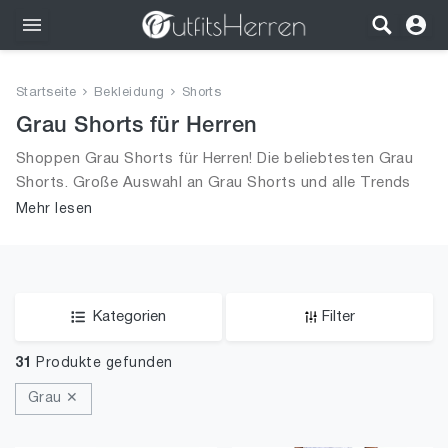
Outfits
Startseite
Bekleidung
Shorts
Bekleidung
Grau Shorts für Herren
Shoppen Grau Shorts für Herren! Die beliebtesten Grau
Wäsche
Shorts. Große Auswahl an Grau Shorts und alle Trends
aus 2026 für Männer!
Mehr lesen
Schuhe
Accessoires
SALE
Kategorien
Filter
31
Produkte gefunden
Grau ✕