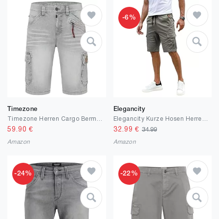
-6%
Timezone
Elegancity
Timezone Herren Cargo Bermuda Shorts Regular RYKERTZ Short Mid Waist Regular Fit
Elegancity Kurze Hosen Herren Cargo Shorts Sommer Freizeithose Kurze Elastische Taille Chino Shorts Mit 6 Taschen Grau M
59.90
€
32.99
€
34.99
Amazon
Amazon
-24%
-22%