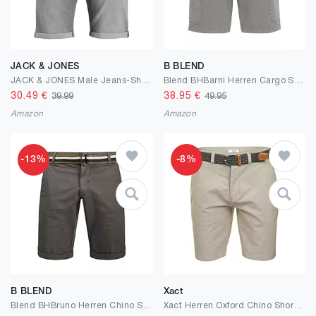
JACK & JONES
B BLEND
JACK & JONES Male Jeans-Shorts Regular Fit Jeans-Shorts
Blend BHBarni Herren Cargo Shorts Bermuda Kurze Hose mit Cargotaschen Gürtelschlaufen Baumwollmischung Regular fit
30.49
€
38.95
€
39.99
49.95
Amazon
Amazon
-13%
-8%
B BLEND
Xact
Blend BHBruno Herren Chino Shorts Bermuda Kurze Hose mit Gürtel Stretch Eingrifftaschen Baumwollmischung Regular fit
Xact Herren Oxford Chino Shorts mit Gürtel