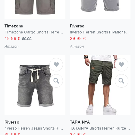
Timezone
Riverso
Timezone Cargo Shorts Herren mit Gürtel Regular Fit MaguireTZ Kurze Hosen Cargoshorts Sommer 100% Baumwolle Beige Grau Grün Blau 30 31 32 33 34 36 38 40
riverso Herren Shorts RIVMichel Kurze Bermuda Hose Regular Fit Sommer Sport Strand Shorts Tunnelzug Taschen Baumwolle Schwarz Grau Grün Blau Navy Beige S M L XL XXL 3XL 4XL 5XL
49.99
€
39.99
€
59.99
Amazon
Amazon
Riverso
TARAINYA
riverso Herren Jeans Shorts RIVPaul Kurze Hose Sommer Bermuda Stretch Denim Short Sweathose Baumwolle Grau Blau Schwarz w30 w31 w32 w33 w34 w36 w38 w40 w42
TARAINYA Shorts Herren Kurze Hose Herren Tunnelzug Baumwolle Sommer Chino Casual mit Taschen