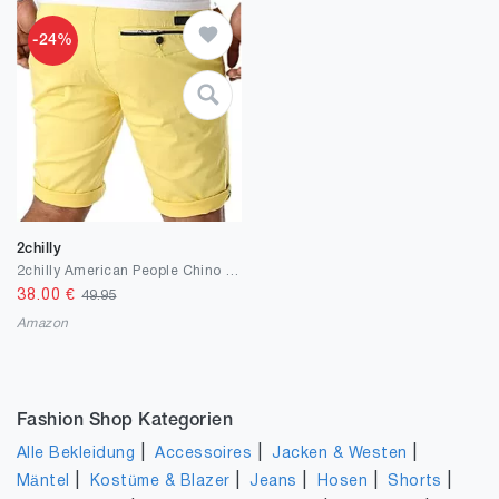
-24%
2chilly
2chilly American People Chino Short Sommer Herren Chinoshort Bermuda kurze Hose Cargo Short
38.00
€
49.95
Amazon
Fashion Shop Kategorien
|
|
|
Alle Bekleidung
Accessoires
Jacken & Westen
|
|
|
|
|
Mäntel
Kostüme & Blazer
Jeans
Hosen
Shorts