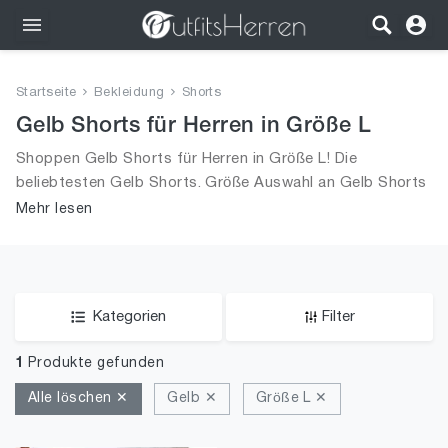
Outfits
Startseite
Bekleidung
Shorts
Bekleidung
Gelb Shorts für Herren in Größe L
Shoppen Gelb Shorts für Herren in Größe L! Die
Wäsche
beliebtesten Gelb Shorts. Größe Auswahl an Gelb Shorts
in Größe L und alle Trends aus 2026 für Männer!
Mehr lesen
Schuhe
Accessoires
SALE
Kategorien
Filter
1
Produkte gefunden
Alle löschen ✕
Gelb ✕
Größe L ✕