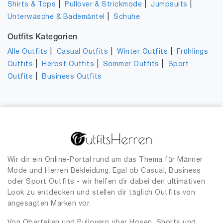
|
|
|
Shirts & Tops
Pullover & Strickmode
Jumpsuits
|
Unterwäsche & Bademäntel
Schuhe
Outfits Kategorien
|
|
|
Alle Outfits
Casual Outfits
Winter Outfits
Frühlings
|
|
|
Outfits
Herbst Outfits
Sommer Outfits
Sport
|
Outfits
Business Outfits
Wir dir ein Online-Portal rund um das Thema für Männer
Mode und Herren Bekleidung. Egal ob Casual, Business
oder Sport Outfits - wir helfen dir dabei den ultimativen
Look zu entdecken und stellen dir täglich Outfits von
angesagten Marken vor.
Von Oberteilen und Pullovern über Hosen, Shorts und