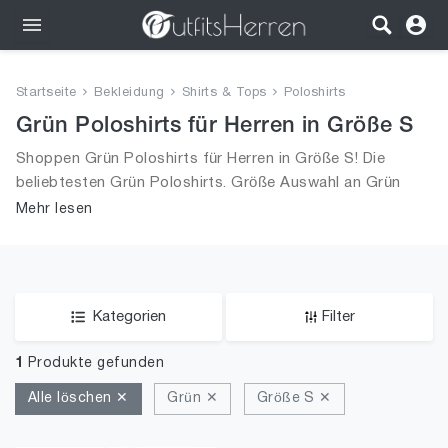
Outfits
Startseite
Bekleidung
Shirts & Tops
Poloshirts
Bekleidung
Grün Poloshirts für Herren in Größe S
Shoppen Grün Poloshirts für Herren in Größe S! Die
Wäsche
beliebtesten Grün Poloshirts. Größe Auswahl an Grün
Poloshirts in Größe S und alle Trends aus 2026 für
Mehr lesen
Schuhe
Männer!
Accessoires
SALE
Kategorien
Filter
1
Produkte gefunden
Alle löschen ✕
Grün ✕
Größe S ✕