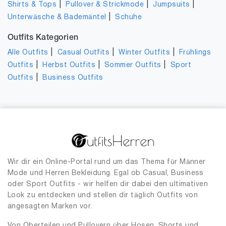
|
|
|
Shirts & Tops
Pullover & Strickmode
Jumpsuits
|
Unterwäsche & Bademäntel
Schuhe
Outfits Kategorien
|
|
|
Alle Outfits
Casual Outfits
Winter Outfits
Frühlings
|
|
|
Outfits
Herbst Outfits
Sommer Outfits
Sport
|
Outfits
Business Outfits
Wir dir ein Online-Portal rund um das Thema für Männer
Mode und Herren Bekleidung. Egal ob Casual, Business
oder Sport Outfits - wir helfen dir dabei den ultimativen
Look zu entdecken und stellen dir täglich Outfits von
angesagten Marken vor.
Von Oberteilen und Pullovern über Hosen, Shorts und