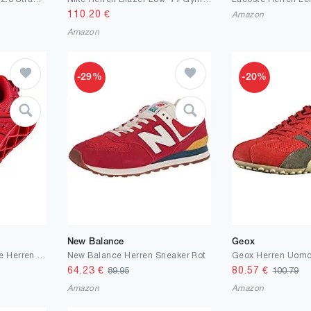
110.20
€
Amazon
Amazon
-29%
-20%
New Balance
Geox
FUSHITON Sportschuhe Herren Laufschuhe Damen Turnschuhe Freizeitschuhe Atmungsaktiv Sneakers Mode Straßenlaufschuhe
New Balance Herren Sneaker Rot
64.23
€
80.57
€
89.95
100.79
Amazon
Amazon