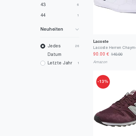
43
6
44
1
Neuheiten
Lacoste
Jedes
26
90.00
€
140.00
Datum
Amazon
Letzte Jahr
1
-13%