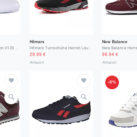
Hitmars
New Balance
Lacoste Herren Chaymon 0120 2 CMA Sneaker
Hitmars Turnschuhe Herren Laufschuhe Herren Leicht Sneaker Sportschuhe Schwarz Blau Rot EU36-48
New Balance Herr
29.99
€
96.94
€
Amazon
Amazon
-8%