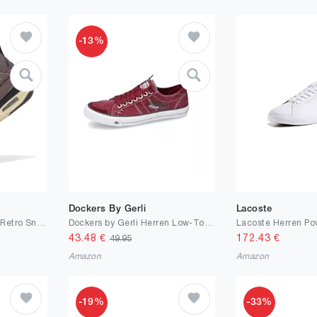
-13%
Dockers By Gerli
Lacoste
Twinice Herren Damen Retro Sneaker Schuhe Skateboardschuhe Turnschuhe mit Luftpolster Große Größen Sportschuhe Basketballschuhe Gr.36-46
Dockers by Gerli Herren Low-Top Sneaker, Männer Halbschuhe
43.48
€
172.43
€
49.95
Amazon
Amazon
-19%
-33%