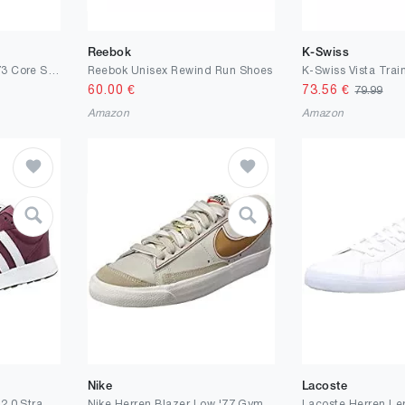
Reebok
K-Swiss
New Balance Herren 373 Core Schuhe
Reebok Unisex Rewind Run Shoes
60.00
€
73.56
€
79.99
Amazon
Amazon
Nike
Lacoste
adidas Herren Run 60s 2.0 Straßen-Laufschuh
Nike Herren Blazer Low '77 Gymnastikschuh