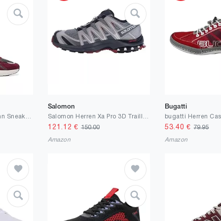
Salomon
Bugatti
BOSS Herren Owen Runn Sneakers aus verschiedenen Materialien wie Veloursleder und Mesh Größe
Salomon Herren Xa Pro 3D Traillaufschuhe
121.12
€
53.40
€
150.00
79.95
Amazon
Amazon