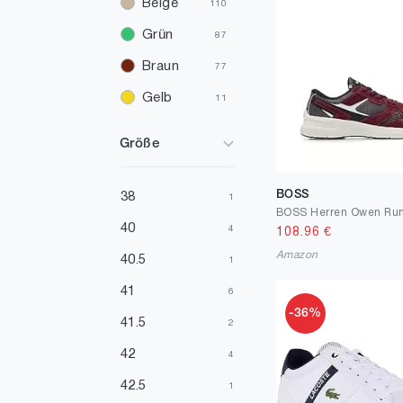
Beige
110
Grün
87
Braun
77
Gelb
11
Silber
10
Größe
Orange
7
Mehrfarbig
7
BOSS
38
1
Elfenbein
5
40
4
108.96
€
Gold
Amazon
2
40.5
1
Violett
1
41
6
-36%
Türkis
1
41.5
2
Rosa
1
42
4
42.5
1