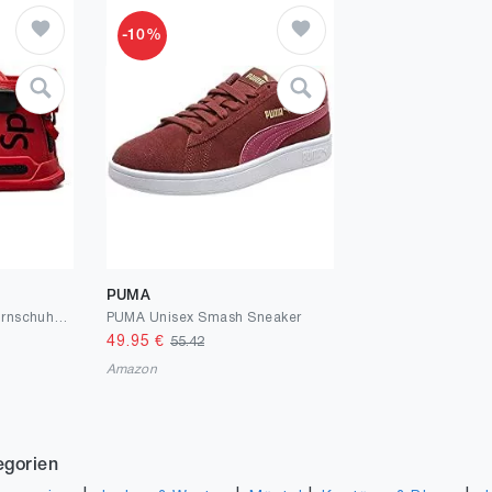
-10%
PUMA
XIDISO Herren Mode Turnschuhe Herren Damen Leichte Wanderschuhe Laufen Atmungsaktiv lässige Sneakers Unisex
PUMA Unisex Smash Sneaker
49.95
€
55.42
Amazon
egorien