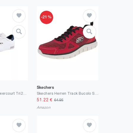
-21%
Skechers
Lacoste Herren Powercourt Tri22 1 SMA Sneakers
Skechers Herren Track Bucolo Sneakers
51.22
€
64.95
Amazon