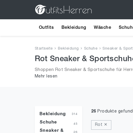
Outfits
Bekleidung
Wäsche
Schuh
Startseite
Bekleidung
Schuhe
Sneaker & Spor
Rot Sneaker & Sportschuhe
Shoppen Rot Sneaker & Sportschuhe für Herre
Mehr lesen
Trends aus 2026 für Männer!
26
Produkte gefun
Bekleidung
314
Schuhe
45
Rot ✕
Sneaker &
26