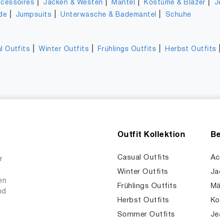
|
|
|
|
cessoires
Jacken & Westen
Mäntel
Kostüme & Blazer
J
|
|
|
de
Jumpsuits
Unterwäsche & Bademäntel
Schuhe
|
|
|
l Outfits
Winter Outfits
Frühlings Outfits
Herbst Outfits
Outfit Kollektion
Be
Casual Outfits
Ac
r
Winter Outfits
Ja
en
Frühlings Outfits
Mä
nd
Herbst Outfits
Ko
Sommer Outfits
Je