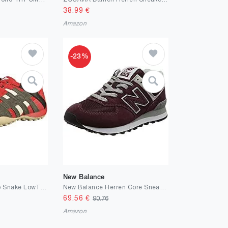
38.99
€
Amazon
-23%
New Balance
Geox Herren Uomo Snake LowTop
New Balance Herren Core Sneaker
69.56
€
90.76
Amazon