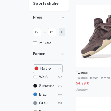
Sportschuhe
Preis
_
€
€
Im Sale
Farben
Rot
26
Twinice
Weiß
540
54.99
€
Schwarz
319
Amazon
Blau
293
Grau
257