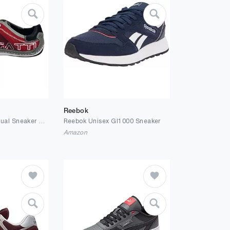
Reebok
bugatti Herren Casual Sneaker mit flexibler Sohle, Schnürschuh mit Memory Foam, elastische Schnürsenkel
Reebok Unisex Gl1000 Sneaker
Amazon