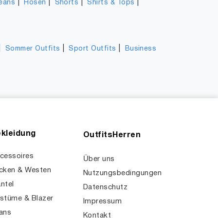
|
|
|
|
eans
Hosen
Shorts
Shirts & Tops
|
|
|
Sommer Outfits
Sport Outfits
Business
kleidung
OutfitsHerren
cessoires
Über uns
cken & Westen
Nutzungsbedingungen
ntel
Datenschutz
stüme & Blazer
Impressum
ans
Kontakt