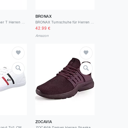
BRONAX
K-Swiss Vista Trainer T Herren Sneaker Sportschuh 07119-941-M Weiss/blau
BRONAX Turnschuhe für Herren Sportschuhe Joggingschuhe Mit 6 Farben 35-47
42.99
€
Amazon
ZOCAVIA
Lacoste Herren Lerond Tri1 CMA Sneakers
ZOCAVIA Damen Herren Sneaker Atmungsaktiv Leichtgewicht Sportschuhe Laufschuhe Wanderschuhe Outdoor Schuhe