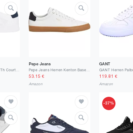
Pepe Jeans
GANT
Tommy Hilfiger Herren Th Court Knit Fm0fm05823Low Top
Pepe Jeans Herren Kenton Base M Sneak
GANT Herren Palb
53.15
€
119.81
€
Amazon
Amazon
-37%