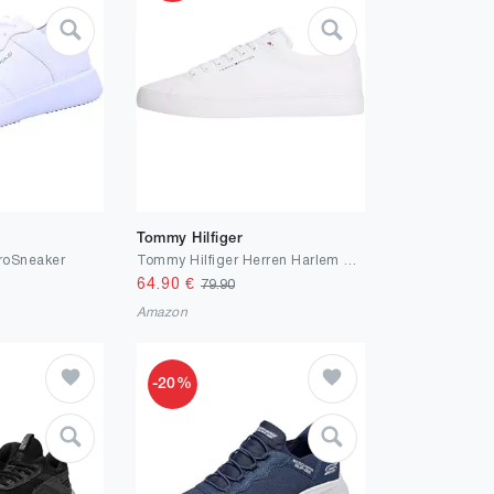
Tommy Hilfiger
roSneaker
Tommy Hilfiger Herren Harlem Core Ii CVS Fm0fm05817Low Top
64.90
€
79.90
Amazon
-20%