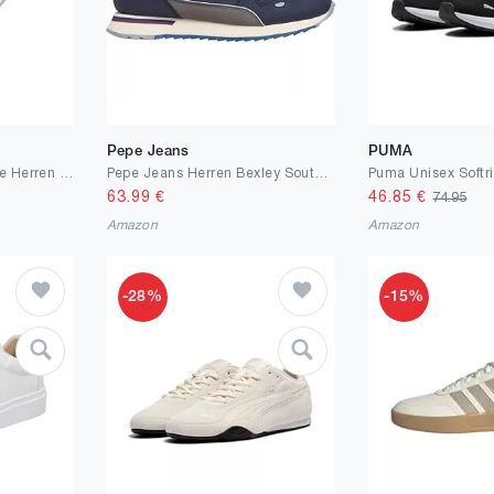
Pepe Jeans
PUMA
LANGDU Freizeitschuhe Herren Sneaker Schuhe Walkingschuhe Leichtgewicht Atmungsaktive Sportschuhe Größe41-46EU (Weiß 65,41EU)
Pepe Jeans Herren Bexley South MSneak
63.99
€
46.85
€
74.95
Amazon
Amazon
-28%
-15%