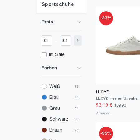
Sportschuhe
-33%
Preis
_
€
€
Im Sale
Farben
Weiß
72
LLOYD
Blau
44
93.19
€
139.90
Grau
34
Amazon
Schwarz
33
Braun
20
-35%