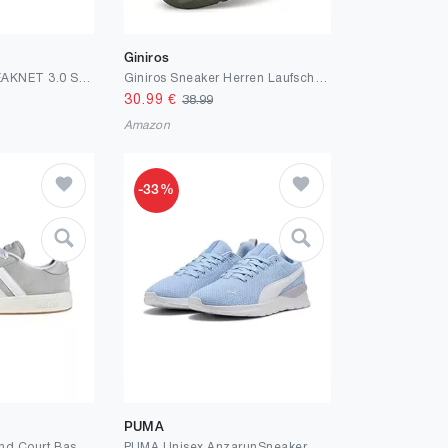
Giniros
Adidas Herren BREAKNET 3.0 Schuhe
Giniros Sneaker Herren Laufschuhe Sportschuhe Turnschuhe Running Tennis Schuhe Freizeit Straßenlaufschuhe Fashion Leichtgewichts Atmungsaktiv Walkingschuhe Outdoor Fitness Jogging Schuhe
30.99
€
38.99
Amazon
-33%
PUMA
adidas Unisex Grand Court Base 00s Sneaker Wildleder Gummi JQ6018
PUMA Unisex AnzarunSneaker