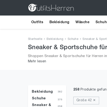
Outfits
Bekleidung
Wäsche
Schuh
Startseite
Bekleidung
Schuhe
Sneaker & Spor
Sneaker & Sportschuhe für
Shoppen Sneaker & Sportschuhe für Herren in
Mehr lesen
und alle Trends aus 2026 für Männer!
258
Produkte gefu
Bekleidung
382
Schuhe
376
Größe 42 ✕
Sneaker &
258