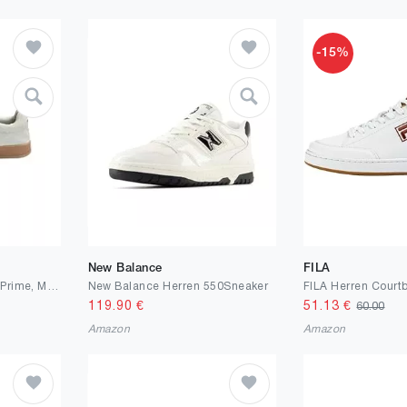
-15%
New Balance
FILA
LLOYD Herren Sneaker Prime, Männer Low-Top Sneaker, lose Einlage, Normalweit
New Balance Herren 550Sneaker
FILA Herren Court
119.90
€
51.13
€
60.00
Amazon
Amazon