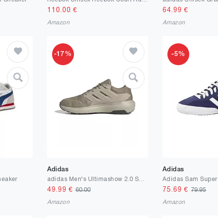
110.00
€
64.99
€
Amazon
Amazon
-17%
-5%
Adidas
Adidas
neaker
adidas Men's Ultimashow 2.0 Schuh
49.99
€
75.69
€
60.00
79.95
Amazon
Amazon