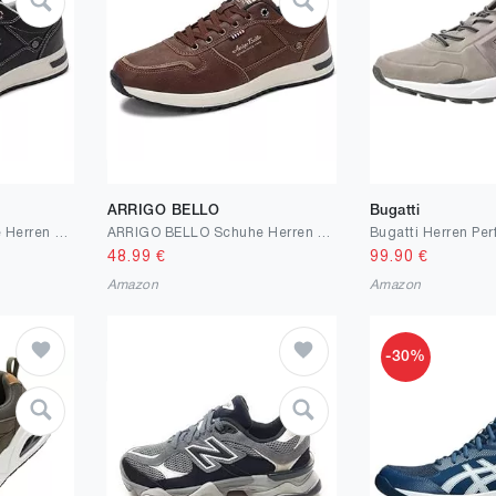
ARRIGO BELLO
Bugatti
ARRIGO BELLO Schuhe Herren Sneaker Freizeitschuh Berufsschuhe Outdoor Leichtgewicht Walkingschuhe Sneakers Größe 41-46
ARRIGO BELLO Schuhe Herren Sneaker Freizeitschuh Berufsschuhe Outdoor Leichtgewicht Walkingschuhe Sneakers Größe 41-46
48.99
€
99.90
€
Amazon
Amazon
-30%