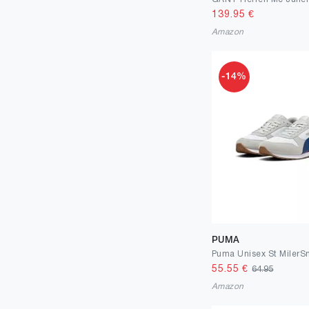
139.95
€
Amazon
-14%
PUMA
Puma Unisex St MilerS
55.55
€
64.95
Amazon