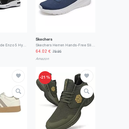
Skechers
Puma Unisex Softride Enzo 5 Hype Road Running Shoe, Puma Schwarz Puma Weiß Puma Silber, 42 EU
Skechers Herren Hands-Free Slip-In Bobs Squad Chaos Daily Hype Sneaker, Navy Knit, 42 EU
64.02
€
79.95
Amazon
-21%