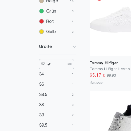
Beige
15
Grün
6
Rot
4
Gelb
3
Orange
2
Größe
Mehrfarbig
1
Violett
1
Tommy Hilfiger
42
258
Silber
1
34
1
65.17
€
99.90
Amazon
36
1
38.5
2
38
8
39
2
39.5
1