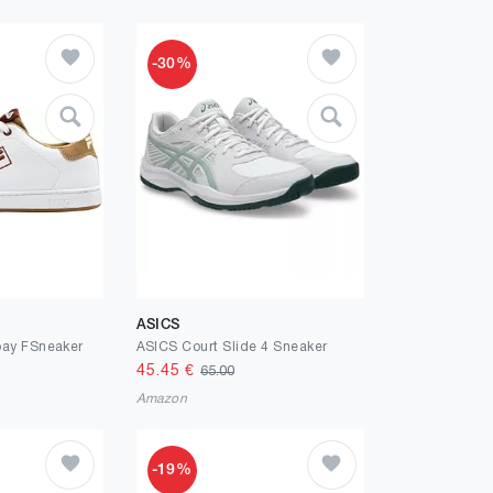
-30%
ASICS
bay FSneaker
ASICS Court Slide 4 Sneaker
45.45
€
65.00
Amazon
-19%