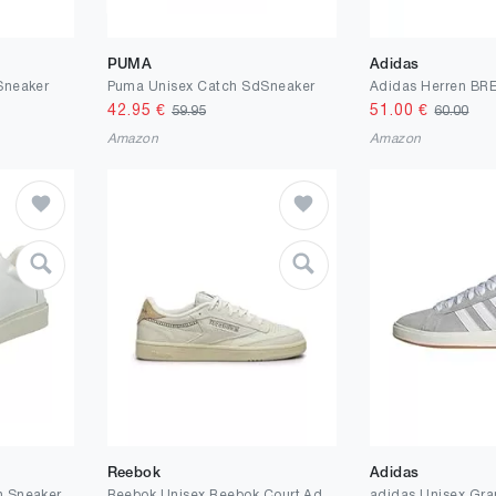
PUMA
Adidas
Sneaker
Puma Unisex Catch SdSneaker
42.95
€
51.00
€
59.95
60.00
Amazon
Amazon
Reebok
Adidas
n Sneaker
Reebok Unisex Reebok Court AdvanceSneaker