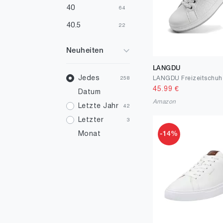
40
64
40.5
22
41
1217
Neuheiten
41.5
75
LANGDU
42.5
Jedes
24
258
45.99
€
Datum
43
167
Amazon
Letzte Jahr
42
44
21
Letzter
3
45
6
-14%
Monat
46
2
47.5
1