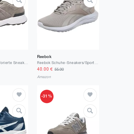
Reebok
Bugatti Herren Perforierte Sneaker für Herren Komfortable und Atmungsaktive Schuhe mit perforierter Zunge und Innenfutter, Hohe Luftzirkulation und Maximale Bequemlichkeit
Reebok Schuhe-Sneakers/Sportschuhe Herren
40.00
€
55.00
Amazon
-31%