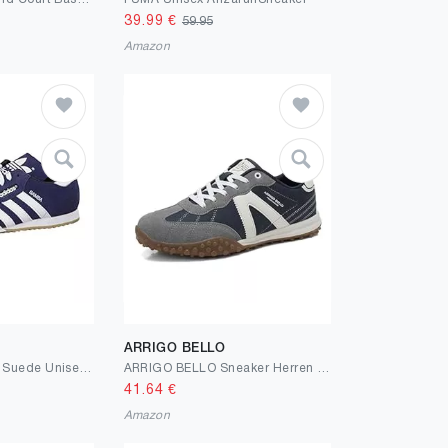
39.99
€
59.95
Amazon
ARRIGO BELLO
Adidas Sam Super Suede Unisex Shoes - Low (Non Football)
ARRIGO BELLO Sneaker Herren rutschfest Schuhe Leichte Freizeitschuhe Outdoor Bequeme Walkingschuhe Halbschuhe für Männer Größe 41-46
41.64
€
Amazon