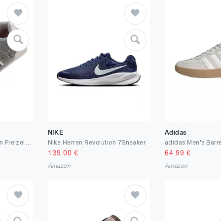
NIKE
Adidas
TARELO Sneaker Herren Freizeitschuhe Mode Schuhe Größe 41-46
Nike Herren Revolution 7Sneaker
adidas Men's Bar
139.00
€
64.99
€
Amazon
Amazon