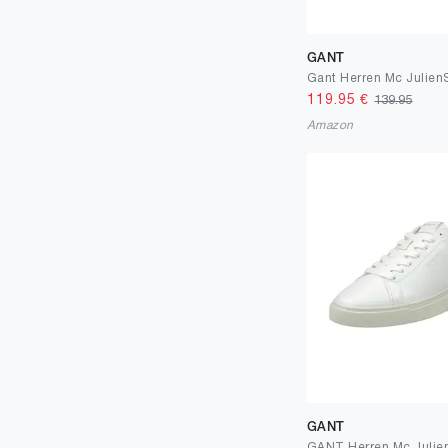
GANT
Gant Herren Mc Julien
119.95
€
139.95
Amazon
GANT
GANT Herren Mc Julie