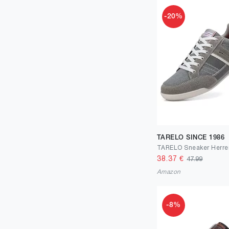
-20%
TARELO SINCE 1986
38.37
€
47.99
Amazon
-8%