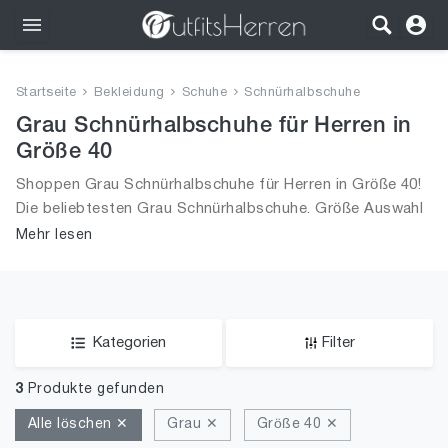
Outfits
Startseite
Bekleidung
Schuhe
Schnürhalbschuhe
Bekleidung
Grau Schnürhalbschuhe für Herren in
Größe 40
Wäsche
Shoppen Grau Schnürhalbschuhe für Herren in Größe 40!
Die beliebtesten Grau Schnürhalbschuhe. Größe Auswahl
Schuhe
an Grau Schnürhalbschuhe in Größe 40 und alle Trends
Mehr lesen
aus 2026 für Männer!
Accessoires
SALE
Kategorien
Filter
3
Produkte gefunden
Alle löschen ✕
Grau ✕
Größe 40 ✕