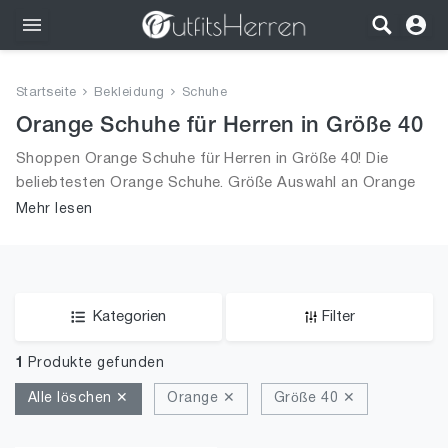
Outfits
Startseite
Bekleidung
Schuhe
Bekleidung
Orange Schuhe für Herren in Größe 40
Shoppen Orange Schuhe für Herren in Größe 40! Die
Wäsche
beliebtesten Orange Schuhe. Größe Auswahl an Orange
Schuhe in Größe 40 und alle Trends aus 2026 für Männer!
Mehr lesen
Schuhe
Accessoires
SALE
Kategorien
Filter
1
Produkte gefunden
Alle löschen ✕
Orange ✕
Größe 40 ✕