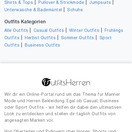
|
|
|
Shirts & Tops
Pullover & Strickmode
Jumpsuits
|
Unterwäsche & Bademäntel
Schuhe
Outfits Kategorien
|
|
|
Alle Outfits
Casual Outfits
Winter Outfits
Frühlings
|
|
|
Outfits
Herbst Outfits
Sommer Outfits
Sport
|
Outfits
Business Outfits
Wir dir ein Online-Portal rund um das Thema für Männer
Mode und Herren Bekleidung. Egal ob Casual, Business
oder Sport Outfits - wir helfen dir dabei den ultimativen
Look zu entdecken und stellen dir täglich Outfits von
angesagten Marken vor.
Von Oberteilen und Pullovern über Hosen, Shorts und