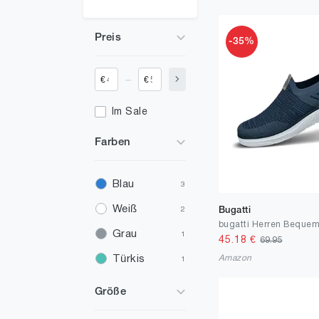
Preis
-35%
_
€
€
Im Sale
Farben
Blau
3
Weiß
Bugatti
2
Grau
1
45.18
€
69.95
Amazon
Türkis
1
Größe