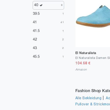
40
8
39.5
1
41
41
41.5
1
42
2
43
2
El Naturalista
45.5
1
104.68
€
Amazon
Fashion Shop Kat
|
Alle Bekleidung
Ac
Pullover & Strickmo