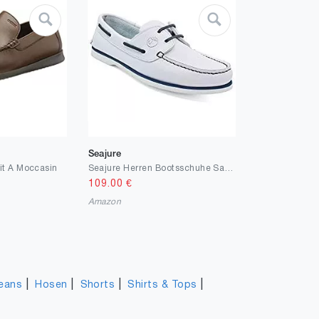
Seajure
it A Moccasin
Seajure Herren Bootsschuhe Sauvage Weiß und Marineblau Leder
109.00
€
Amazon
|
|
|
|
eans
Hosen
Shorts
Shirts & Tops