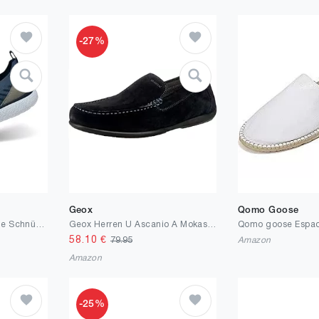
-27%
Geox
Qomo Goose
bugatti Herren Bequeme Schnürschuh Memory Foam Elegante Casual Easy Fit Sneaker aus Austauschbaren Einlegesohlen
Geox Herren U Ascanio A Mokassins
58.10
€
79.95
Amazon
Amazon
-25%