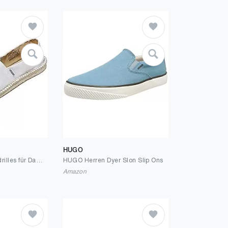
HUGO
Qomo goose Espadrilles für Damen Herren Low-Top Leinenschuhe Flacher Slippers Klassisch Slip-On Segeltuchschuhe
HUGO Herren Dyer Slon Slip Ons
Amazon