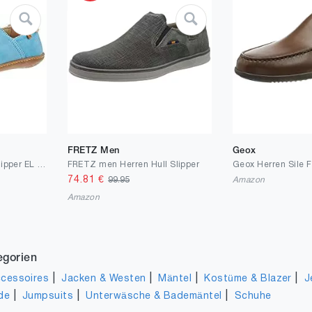
FRETZ Men
Geox
El Naturalista Damen Slipper EL Viajero, Frauen Slip On,lose Einlage
FRETZ men Herren Hull Slipper
Geox Herren Sile F
74.81
€
99.95
Amazon
Amazon
egorien
|
|
|
|
cessoires
Jacken & Westen
Mäntel
Kostüme & Blazer
J
|
|
|
de
Jumpsuits
Unterwäsche & Bademäntel
Schuhe