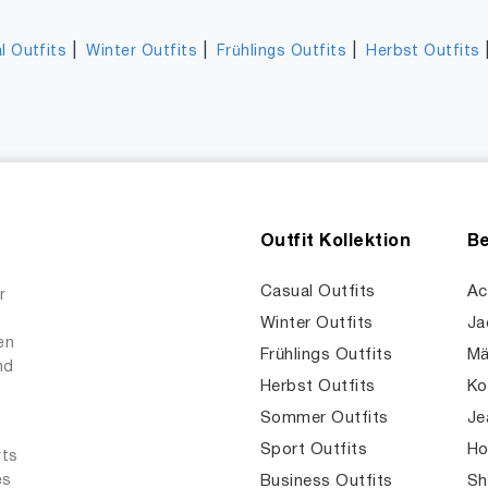
|
|
|
l Outfits
Winter Outfits
Frühlings Outfits
Herbst Outfits
Outfit Kollektion
Be
Casual Outfits
Ac
r
Winter Outfits
Ja
en
Frühlings Outfits
Mä
nd
Herbst Outfits
Ko
Sommer Outfits
Je
Sport Outfits
Ho
rts
es
Business Outfits
Sh