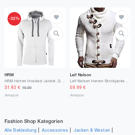
-32%
HRM
Leif Nelson
HRM Herren Hooded Jacket, Gr. I Premium Kapuzenjacke Herren mit Kontrast-Innenfutter I Basic Hoodie mit Reißverschluss I Zip Hoodie I Hochwertige & nachhaltige Herren-Bekleidung
Leif Nelson Herren Strickjacke Schalkragen Slim Fit Winter-Freizeit-Jacke Sommer Moderne Männer Pulli Grobstrick Sweatjacke Langarm Herren schwarzer Hoodie-Pullover
31.82
€
59.99
€
46.99
Amazon
Amazon
Fashion Shop Kategorien
|
|
|
Alle Bekleidung
Accessoires
Jacken & Westen