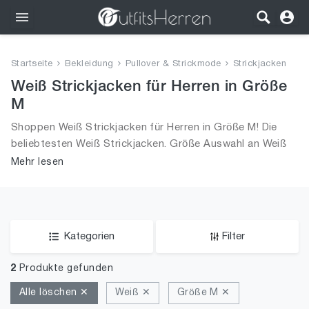
Outfits
Startseite
Bekleidung
Pullover & Strickmode
Strickjacken
Bekleidung
Weiß Strickjacken für Herren in Größe
M
Wäsche
Shoppen Weiß Strickjacken für Herren in Größe M! Die
beliebtesten Weiß Strickjacken. Größe Auswahl an Weiß
Schuhe
Strickjacken in Größe M und alle Trends aus 2026 für
Mehr lesen
Männer!
Accessoires
SALE
Kategorien
Filter
2
Produkte gefunden
Alle löschen ✕
Weiß ✕
Größe M ✕