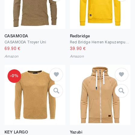
CASAMODA
Redbridge
CASAMODA Troyer Uni
Red Bridge Herren Kapuzenpullover Hoodie Premium Basic
69.90
€
39.90
€
Amazon
Amazon
-0%
KEY LARGO
Yazubi