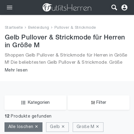
Outfits
Startseite
Bekleidung
Pullover & Strickmode
Bekleidung
Gelb Pullover & Strickmode für Herren
in Größe M
Wäsche
Shoppen Gelb Pullover & Strickmode für Herren in Größe
M! Die beliebtesten Gelb Pullover & Strickmode. Größe
Schuhe
Auswahl an Gelb Pullover & Strickmode in Größe M und
Mehr lesen
alle Trends aus 2026 für Männer!
Accessoires
SALE
Kategorien
Filter
12
Produkte gefunden
Alle löschen ✕
Gelb ✕
Größe M ✕