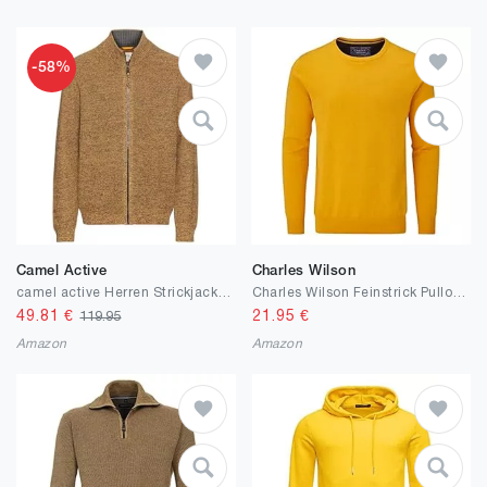
-58%
Camel Active
Charles Wilson
camel active Herren Strickjacke mit Reißverschluss
Charles Wilson Feinstrick Pullover mit Rundhalsausschnitt
49.81
€
21.95
€
119.95
Amazon
Amazon