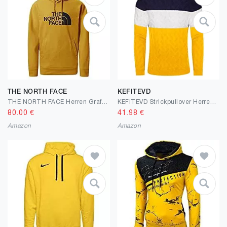
THE NORTH FACE
KEFITEVD
THE NORTH FACE Herren Grafik Pullover Hoodie, Gelb
KEFITEVD Strickpullover Herren Turtleneck Gestreift Warmer Rollkragenpullover Herbst Winter Baumwolle Sweater mit Kragen
80.00
€
41.98
€
Amazon
Amazon