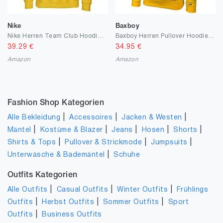
Nike
Baxboy
Nike Herren Team Club Hoodie Kapuzenpullover
Baxboy Herren Pullover Hoodie Sweatjacke Longsleeve Sweatshirt Jacke Langarm Kapuzenpullover Hoody Sweater
39.29
€
34.95
€
Amazon
Amazon
Fashion Shop Kategorien
|
|
|
Alle Bekleidung
Accessoires
Jacken & Westen
|
|
|
|
|
Mäntel
Kostüme & Blazer
Jeans
Hosen
Shorts
|
|
|
Shirts & Tops
Pullover & Strickmode
Jumpsuits
|
Unterwäsche & Bademäntel
Schuhe
Outfits Kategorien
|
|
|
Alle Outfits
Casual Outfits
Winter Outfits
Frühlings
|
|
|
Outfits
Herbst Outfits
Sommer Outfits
Sport
|
Outfits
Business Outfits