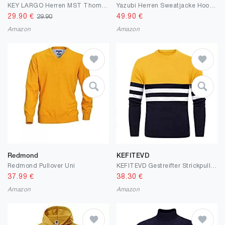
KEY LARGO Herren MST Thomas Pullover
Yazubi Herren Sweatjacke Hoodie mit Reißverschluss Jacob
29.90
€
49.90
€
29.90
Amazon
Amazon
Redmond
KEFITEVD
Redmond Pullover Uni
KEFITEVD Gestreifter Strickpullover Herren Rundhals-Ausschnitt Elastisch Feinstrickpullover Männer Herbst Winter Pullover Langarm Pulli
37.99
€
38.30
€
Amazon
Amazon