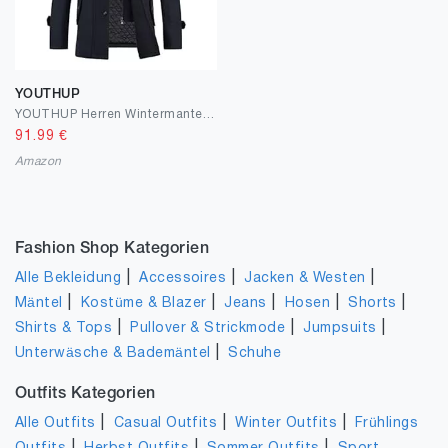
YOUTHUP
YOUTHUP Herren Wintermantel Wolle Winter Kurzmantel Mittellang Wollmantel Kurz Winterjacke für Business Freizeit
91.99
€
Amazon
Fashion Shop Kategorien
|
|
|
Alle Bekleidung
Accessoires
Jacken & Westen
|
|
|
|
|
Mäntel
Kostüme & Blazer
Jeans
Hosen
Shorts
|
|
|
Shirts & Tops
Pullover & Strickmode
Jumpsuits
|
Unterwäsche & Bademäntel
Schuhe
Outfits Kategorien
|
|
|
Alle Outfits
Casual Outfits
Winter Outfits
Frühlings