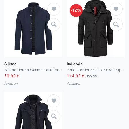
-12%
Sliktaa
Indicode
Sliktaa Herren Wollmantel Slim fit Casual Short Jacket Winter Parka Warm Simple Elegant Mantel+Weste
Indicode Herren Dexter Winterjacke mit Kapuze | Herrenjacke Jacke Steppjacke Männer
79.99
€
114.99
€
129.99
Amazon
Amazon