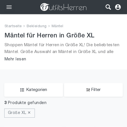
Outfits
Startseite
Bekleidung
Mäntel
Bekleidung
Mäntel für Herren in Größe XL
Shoppen Mäntel für Herren in Größe XL! Die beliebtesten
Wäsche
Mäntel. Größe Auswahl an Mäntel in Größe XL und alle
Trends aus 2026 für Männer!
Mehr lesen
Schuhe
Accessoires
SALE
Kategorien
Filter
3
Produkte gefunden
Größe XL ✕