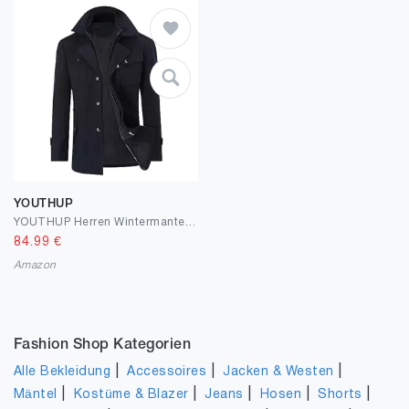
YOUTHUP
YOUTHUP Herren Wintermantel Wolle Winter Kurzmantel Mittellang Wollmantel Kurz Winterjacke für Business Freizeit
84.99
€
Amazon
Fashion Shop Kategorien
|
|
|
Alle Bekleidung
Accessoires
Jacken & Westen
|
|
|
|
|
Mäntel
Kostüme & Blazer
Jeans
Hosen
Shorts