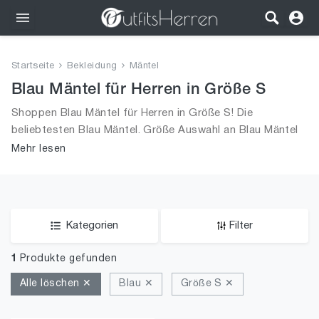
Outfits
Startseite
Bekleidung
Mäntel
Bekleidung
Blau Mäntel für Herren in Größe S
Shoppen Blau Mäntel für Herren in Größe S! Die
Wäsche
beliebtesten Blau Mäntel. Größe Auswahl an Blau Mäntel
in Größe S und alle Trends aus 2026 für Männer!
Mehr lesen
Schuhe
Accessoires
SALE
Kategorien
Filter
1
Produkte gefunden
Alle löschen ✕
Blau ✕
Größe S ✕