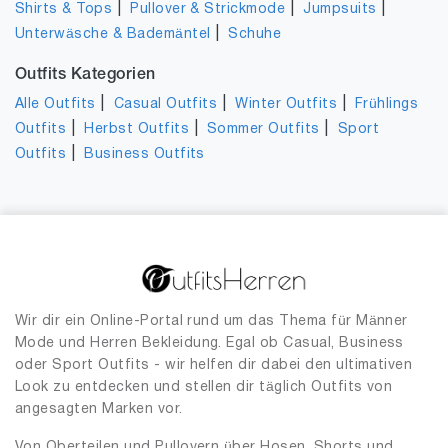
|
|
|
Shirts & Tops
Pullover & Strickmode
Jumpsuits
|
Unterwäsche & Bademäntel
Schuhe
Outfits Kategorien
|
|
|
Alle Outfits
Casual Outfits
Winter Outfits
Frühlings
|
|
|
Outfits
Herbst Outfits
Sommer Outfits
Sport
|
Outfits
Business Outfits
Wir dir ein Online-Portal rund um das Thema für Männer
Mode und Herren Bekleidung. Egal ob Casual, Business
oder Sport Outfits - wir helfen dir dabei den ultimativen
Look zu entdecken und stellen dir täglich Outfits von
angesagten Marken vor.
Von Oberteilen und Pullovern über Hosen, Shorts und