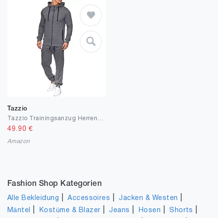
Tazzio
Tazzio Trainingsanzug Herren Sportanzug Jogginganzug Trainingsanzug Jogginghose Sporthose
49.90
€
Amazon
Fashion Shop Kategorien
|
|
|
Alle Bekleidung
Accessoires
Jacken & Westen
|
|
|
|
|
Mäntel
Kostüme & Blazer
Jeans
Hosen
Shorts