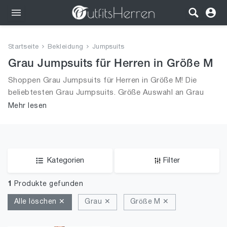
Outfits
Startseite
Bekleidung
Jumpsuits
Bekleidung
Grau Jumpsuits für Herren in Größe M
Shoppen Grau Jumpsuits für Herren in Größe M! Die
Wäsche
beliebtesten Grau Jumpsuits. Größe Auswahl an Grau
Jumpsuits in Größe M und alle Trends aus 2026 für
Mehr lesen
Schuhe
Männer!
Accessoires
SALE
Kategorien
Filter
1
Produkte gefunden
Alle löschen ✕
Grau ✕
Größe M ✕