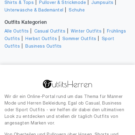
|
|
|
Shirts & Tops
Pullover & Strickmode
Jumpsuits
|
Unterwäsche & Bademäntel
Schuhe
Outfits Kategorien
|
|
|
Alle Outfits
Casual Outfits
Winter Outfits
Frühlings
|
|
|
Outfits
Herbst Outfits
Sommer Outfits
Sport
|
Outfits
Business Outfits
Wir dir ein Online-Portal rund um das Thema für Männer
Mode und Herren Bekleidung. Egal ob Casual, Business
oder Sport Outfits - wir helfen dir dabei den ultimativen
Look zu entdecken und stellen dir täglich Outfits von
angesagten Marken vor.
Von Oberteilen und Pullovern über Hosen, Shorts und