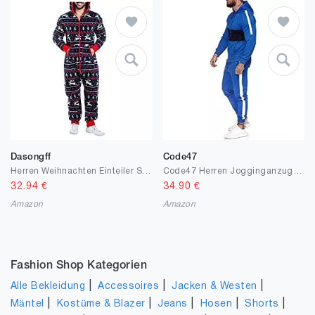
Dasongff
Code47
Herren Weihnachten Einteiler Schlafanzug Onesie Schlafoveralls Mit Kapuze & Reißverschluss Langarm Morgenmantel Kuscheliger Strampler Bademantel für Männer Schlafanzug Hausanzug Jumpsuit Sleepwear
Code47 Herren Jogginganzug Trainingsanzug Sportanzug Jogger Fitness Streetwear
32.94
€
34.90
€
Amazon
Amazon
Fashion Shop Kategorien
|
|
|
Alle Bekleidung
Accessoires
Jacken & Westen
|
|
|
|
|
Mäntel
Kostüme & Blazer
Jeans
Hosen
Shorts