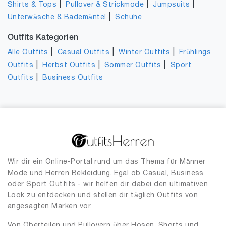
|
|
|
Shirts & Tops
Pullover & Strickmode
Jumpsuits
|
Unterwäsche & Bademäntel
Schuhe
Outfits Kategorien
|
|
|
Alle Outfits
Casual Outfits
Winter Outfits
Frühlings
|
|
|
Outfits
Herbst Outfits
Sommer Outfits
Sport
|
Outfits
Business Outfits
Wir dir ein Online-Portal rund um das Thema für Männer
Mode und Herren Bekleidung. Egal ob Casual, Business
oder Sport Outfits - wir helfen dir dabei den ultimativen
Look zu entdecken und stellen dir täglich Outfits von
angesagten Marken vor.
Von Oberteilen und Pullovern über Hosen, Shorts und