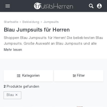
Outfits
Startseite
Bekleidung
Jumpsuits
Bekleidung
Blau Jumpsuits für Herren
Shoppen Blau Jumpsuits für Herren! Die beliebtesten Blau
Wäsche
Jumpsuits. Große Auswahl an Blau Jumpsuits und alle
Trends aus 2026 für Männer!
Mehr lesen
Schuhe
Accessoires
SALE
Kategorien
Filter
2
Produkte gefunden
Blau ✕