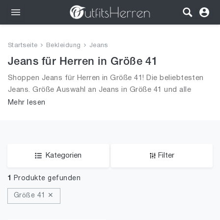
Outfits
Startseite
Bekleidung
Jeans
Bekleidung
Jeans für Herren in Größe 41
Shoppen Jeans für Herren in Größe 41! Die beliebtesten
Wäsche
Jeans. Größe Auswahl an Jeans in Größe 41 und alle
Trends aus 2026 für Männer!
Mehr lesen
Schuhe
Accessoires
SALE
Kategorien
Filter
1
Produkte gefunden
Größe 41 ✕