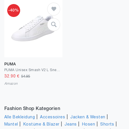
-40%
PUMA
PUMA Unisex Smash V2 L Sneaker
32.90
€
54.95
Amazon
Fashion Shop Kategorien
|
|
|
Alle Bekleidung
Accessoires
Jacken & Westen
|
|
|
|
|
Mäntel
Kostüme & Blazer
Jeans
Hosen
Shorts