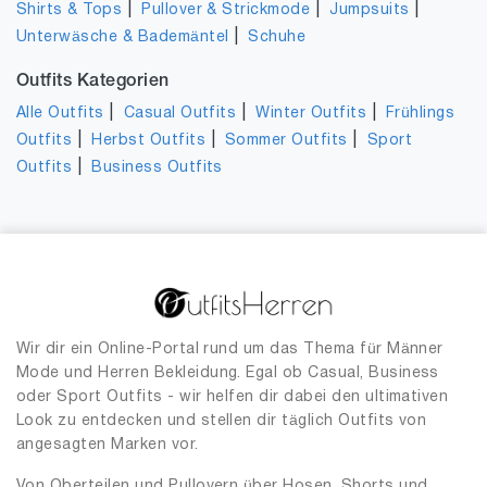
|
|
|
Shirts & Tops
Pullover & Strickmode
Jumpsuits
|
Unterwäsche & Bademäntel
Schuhe
Outfits Kategorien
|
|
|
Alle Outfits
Casual Outfits
Winter Outfits
Frühlings
|
|
|
Outfits
Herbst Outfits
Sommer Outfits
Sport
|
Outfits
Business Outfits
Wir dir ein Online-Portal rund um das Thema für Männer
Mode und Herren Bekleidung. Egal ob Casual, Business
oder Sport Outfits - wir helfen dir dabei den ultimativen
Look zu entdecken und stellen dir täglich Outfits von
angesagten Marken vor.
Von Oberteilen und Pullovern über Hosen, Shorts und