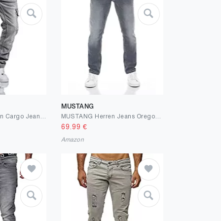
MUSTANG
Amaci&Sons Herren Cargo Jeans Regular Slim Denim Hose Destroyed
MUSTANG Herren Jeans Oregon Tapered Fit Stretch Denim Hose 99% Grau
69.99
€
Amazon