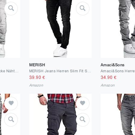
MERISH
Amaci&Sons
Amaci&Sons Herren Dicke Nähte Destroyed Jeans Regular Slim Denim Hose Fit
MERISH Jeans Herren Slim Fit Stretch Jeanshose Designer Hose Denim 9148-2100
39.90
€
34.90
€
Amazon
Amazon