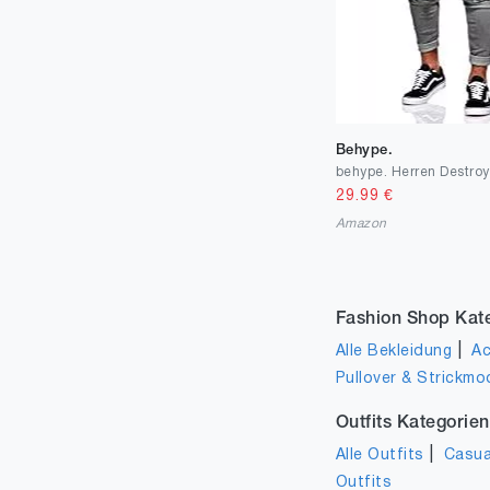
36
1
38
2
44
1
Behype.
29.99
€
Amazon
Fashion Shop Kat
|
Alle Bekleidung
Ac
Pullover & Strickmo
Outfits Kategorien
|
Alle Outfits
Casua
Outfits