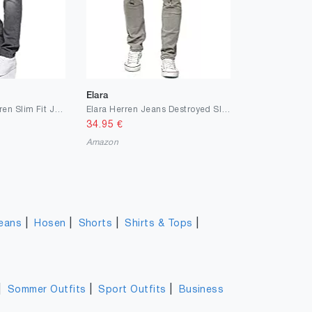
Elara
MERISH Jeans Herren Slim Fit Jeanshose Stretch Denim Hose Designer
Elara Herren Jeans Destroyed Slim Fit Hose Denim Stretch Chunkyrayan
34.95
€
Amazon
|
|
|
|
eans
Hosen
Shorts
Shirts & Tops
|
|
|
Sommer Outfits
Sport Outfits
Business