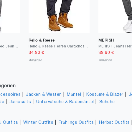
Rello & Reese
MERISH
behype. Herren Destroyed Jeans-Hose
Rello & Reese Herren Cargohose Chino Jeans-Hose
34.90
€
39.90
€
Amazon
Amazon
egorien
|
|
|
|
cessoires
Jacken & Westen
Mäntel
Kostüme & Blazer
J
|
|
|
de
Jumpsuits
Unterwäsche & Bademäntel
Schuhe
|
|
|
l Outfits
Winter Outfits
Frühlings Outfits
Herbst Outfits