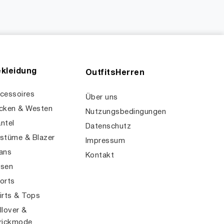
kleidung
OutfitsHerren
cessoires
Über uns
cken & Westen
Nutzungsbedingungen
ntel
Datenschutz
stüme & Blazer
Impressum
ans
Kontakt
sen
orts
irts & Tops
llover &
rickmode