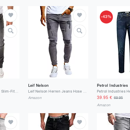
-43%
Leif Nelson
Petrol Industries
WOTEGA Herren Jeans Slim-Fit Justin
Leif Nelson Herren Jeans Hose Slim Fit Denim Blaue graue Lange Jeanshose für Männer Coole Jungen weiße Stretch Freizeithose Schwarze Cargo Chino Sommer Winter Basic LN9150
39.95
€
Amazon
69.95
Amazon