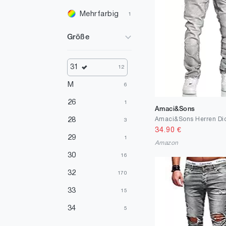
Mehrfarbig
1
Größe
31
12
M
6
26
1
Amaci&Sons
28
3
34.90
€
29
1
Amazon
30
16
32
170
33
15
34
5