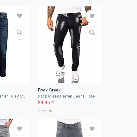
Rock Creek
Petrol Industries Herren Riley Straight Jeans
Rock Creek Herren Jeans Hose Regular Slim Stretch
39.90
€
Amazon