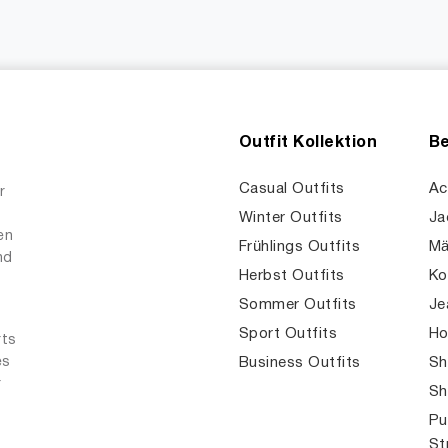
Outfit Kollektion
Be
Casual Outfits
Ac
r
Winter Outfits
Ja
en
Frühlings Outfits
Mä
nd
Herbst Outfits
Ko
Sommer Outfits
Je
Sport Outfits
Ho
rts
es
Business Outfits
Sh
r
Sh
Pu
St