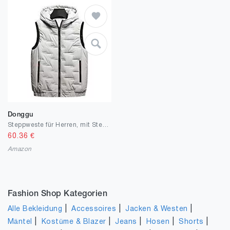
Donggu
Steppweste für Herren, mit Stehkragen, leicht, mit Reißverschluss, abnehmbare Kapuze, Daunenweste
60.36
€
Amazon
Fashion Shop Kategorien
|
|
|
Alle Bekleidung
Accessoires
Jacken & Westen
|
|
|
|
|
Mäntel
Kostüme & Blazer
Jeans
Hosen
Shorts