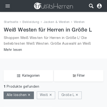
Outfits
Startseite
Bekleidung
Jacken & Westen
Westen
Bekleidung
Weiß Westen für Herren in Größe L
Shoppen Weiß Westen für Herren in Größe L! Die
Wäsche
beliebtesten Weiß Westen. Größe Auswahl an Weiß
Westen in Größe L und alle Trends aus 2026 für Männer!
Mehr lesen
Schuhe
Accessoires
SALE
Kategorien
Filter
1
Produkte gefunden
Alle löschen ✕
Weiß ✕
Größe L ✕