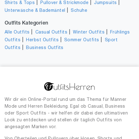
|
|
|
Shirts & Tops
Pullover & Strickmode
Jumpsuits
|
Unterwäsche & Bademäntel
Schuhe
Outfits Kategorien
|
|
|
Alle Outfits
Casual Outfits
Winter Outfits
Frühlings
|
|
|
Outfits
Herbst Outfits
Sommer Outfits
Sport
|
Outfits
Business Outfits
Wir dir ein Online-Portal rund um das Thema für Männer
Mode und Herren Bekleidung. Egal ob Casual, Business
oder Sport Outfits - wir helfen dir dabei den ultimativen
Look zu entdecken und stellen dir täglich Outfits von
angesagten Marken vor.
Von Oberteilen und Pullovern über Hosen, Shorts und