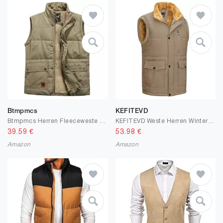
Btmpmcs
KEFITEVD
Btmpmcs Herren Fleeceweste mit mehreren Taschen Leicht Steppweste Winter Warme Outdoor Dicke Weste Winddicht Ärmellos Jacke Anglerweste Freizeitweste Arbeitsweste Sportweste
KEFITEVD Weste Herren Winter Thermo Weste Stehkragen Jagdweste Ärmellose Fleeceweste Unifarben Arbeitsweste Männer
39.59
€
53.98
€
Amazon
Amazon