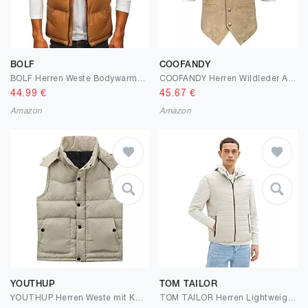
BOLF
COOFANDY
BOLF Herren Weste Bodywarmer Steppweste Daunenweste Funktionsweste Vest Ärmellose Sportweste Kapuzenweste Wärme Freizeit Outdoor Slim Fit Modellauswahl 1U1
COOFANDY Herren Wildleder Anzug Weste Casual Western Weste Jacke Slim Fit Weste
44.99
€
45.67
€
Amazon
Amazon
YOUTHUP
TOM TAILOR
YOUTHUP Herren Weste mit Kapuze Steppweste Ärmellose Leichte Winddicht Kapuzenweste Herrenweste Ärmellose Bodywarmer Sportweste Outdoor
TOM TAILOR Herren Lightweight Stepptweste mit Stehkragen