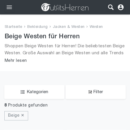
Outfits
Startseite
Bekleidung
Jacken & Westen
Westen
Bekleidung
Beige Westen für Herren
Shoppen Beige Westen für Herren! Die beliebtesten Beige
Wäsche
Westen. Große Auswahl an Beige Westen und alle Trends
aus 2026 für Männer!
Mehr lesen
Schuhe
Accessoires
SALE
Kategorien
Filter
8
Produkte gefunden
Beige ✕