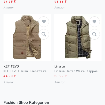
37.89
€
59.99
€
Amazon
Amazon
KEFITEVD
Linarun
KEFITEVD Herren Fleeceweste Winter Warme Outdoor Weste Anglerweste Ärmellos Jacke mit Stehkragen Einschubtaschen
Linarun Herren Weste Steppweste mit Reißverschluss Taschen Stehkragen Daunenweste Futter mit Kletttasche Bodywarmer Outdoor Winterweste
44.98
€
36.99
€
Amazon
Amazon
Fashion Shop Kategorien