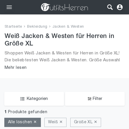
Outfits
Startseite
Bekleidung
Jacken & Westen
Bekleidung
Weiß Jacken & Westen für Herren in
Größe XL
Wäsche
Shoppen Weiß Jacken & Westen für Herren in Größe XL!
Die beliebtesten Weiß Jacken & Westen. Größe Auswahl
Schuhe
an Weiß Jacken & Westen in Größe XL und alle Trends
Mehr lesen
aus 2026 für Männer!
Accessoires
SALE
Kategorien
Filter
1
Produkte gefunden
Alle löschen ✕
Weiß ✕
Größe XL ✕