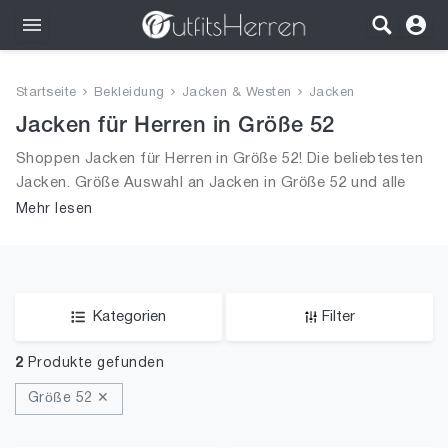
Outfits
Startseite
Bekleidung
Jacken & Westen
Jacken
Bekleidung
Jacken für Herren in Größe 52
Shoppen Jacken für Herren in Größe 52! Die beliebtesten
Wäsche
Jacken. Größe Auswahl an Jacken in Größe 52 und alle
Trends aus 2026 für Männer!
Mehr lesen
Schuhe
Accessoires
SALE
Kategorien
Filter
2
Produkte gefunden
Größe 52 ✕