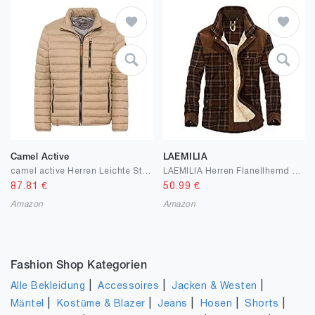
Camel Active
LAEMILIA
camel active Herren Leichte Steppjacke ohne Kapuze
LAEMILIA Herren Flanellhemd kariert Holzfällerhemd Baumwole Langarm Trachtenhemd Innenfutter Winterjacke Brusttasche Holzfällerhemd für Winter
87.81
€
50.99
€
Amazon
Amazon
Fashion Shop Kategorien
|
|
|
Alle Bekleidung
Accessoires
Jacken & Westen
|
|
|
|
|
Mäntel
Kostüme & Blazer
Jeans
Hosen
Shorts