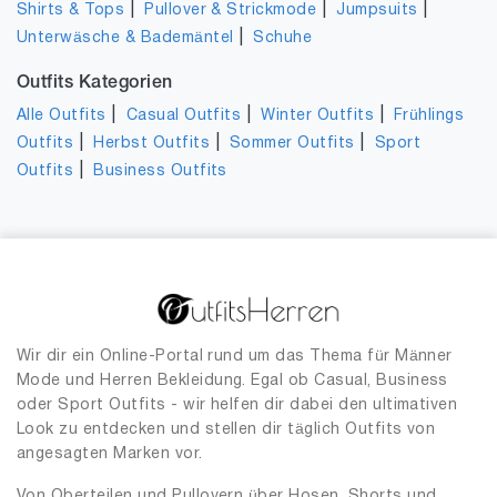
|
|
|
Shirts & Tops
Pullover & Strickmode
Jumpsuits
|
Unterwäsche & Bademäntel
Schuhe
Outfits Kategorien
|
|
|
Alle Outfits
Casual Outfits
Winter Outfits
Frühlings
|
|
|
Outfits
Herbst Outfits
Sommer Outfits
Sport
|
Outfits
Business Outfits
Wir dir ein Online-Portal rund um das Thema für Männer
Mode und Herren Bekleidung. Egal ob Casual, Business
oder Sport Outfits - wir helfen dir dabei den ultimativen
Look zu entdecken und stellen dir täglich Outfits von
angesagten Marken vor.
Von Oberteilen und Pullovern über Hosen, Shorts und