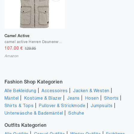
Camel Active
camel active Herren Daunenweste
107.00
€
129.95
Amazon
Fashion Shop Kategorien
|
|
|
Alle Bekleidung
Accessoires
Jacken & Westen
|
|
|
|
|
Mäntel
Kostüme & Blazer
Jeans
Hosen
Shorts
|
|
|
Shirts & Tops
Pullover & Strickmode
Jumpsuits
|
Unterwäsche & Bademäntel
Schuhe
Outfits Kategorien