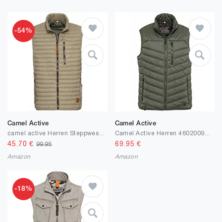
-54%
Camel Active
Camel Active
camel active Herren Steppweste aus recyceltem Polyamid
Camel Active Herren 4602009e52 Herren Weste
45.70
€
69.95
€
99.95
Amazon
Amazon
-18%