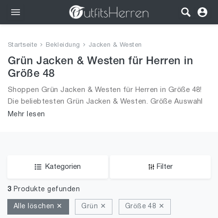
Outfits
Startseite
Bekleidung
Jacken & Westen
Bekleidung
Grün Jacken & Westen für Herren in
Größe 48
Wäsche
Shoppen Grün Jacken & Westen für Herren in Größe 48!
Die beliebtesten Grün Jacken & Westen. Größe Auswahl
Schuhe
an Grün Jacken & Westen in Größe 48 und alle Trends
Mehr lesen
aus 2026 für Männer!
Accessoires
SALE
Kategorien
Filter
3
Produkte gefunden
Alle löschen ✕
Grün ✕
Größe 48 ✕